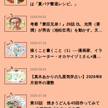
は「夏バテ撃退レシピ。」
2
No.
2026.08.01
考察『豊臣兄弟！』29話 仇、光秀（要
潤）が秀吉（池松壮亮）を動かす。天下
に向けた兄弟の分岐点。
3
No.
2026.07.31
描くこと書くこと（1）──漫画家、イラ
ストレーター・オカヤイヅミさん×漫画
家・鶴谷香央理さん
4
No.
2026.08.01
【真木あかりの九星気学占い】2026年8
月前半の運勢
5
No.
2026.07.29
第33話 焼きうどんを45回作ってみて