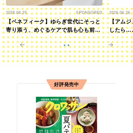
2026.06.25
SPONSORED
2026.06.26
【ベネフィーク】ゆらぎ世代にそっと
【アムジ
寄り添う、めぐるケアで肌も心も前向
したら…
きに
すか？
好評発売中