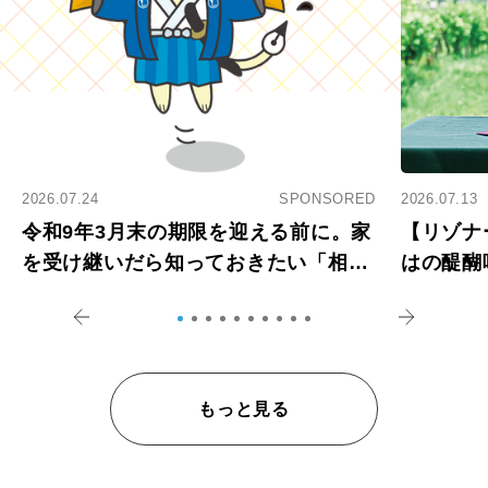
2026.07.24
SPONSORED
2026.07.13
令和9年3月末の期限を迎える前に。家
【リゾナ
を受け継いだら知っておきたい「相続
はの醍醐
登記の義務化」
アペロ
もっと見る