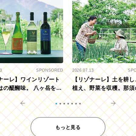
3
SPONSORED
2026.07.13
SP
ナーレ】ワインリゾート
【リゾナーレ】土を耕し
はの醍醐味。 八ヶ岳を望
植え、野菜を収穫。那須
ウ畑でアペロ
リツーリズモを体験
もっと見る