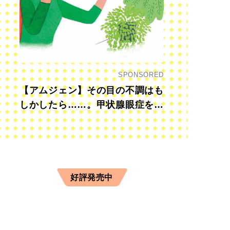
SPONSORED
【アムジェン】その目の不調はも
しかしたら……。甲状腺眼症を知
っていますか？
好評発売中