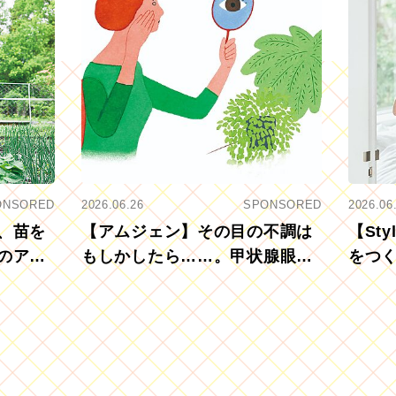
ONSORED
2026.06.26
SPONSORED
2026.06
、苗を
【アムジェン】その目の不調は
【St
のアグ
もしかしたら……。甲状腺眼症
をつ
を知っていますか？