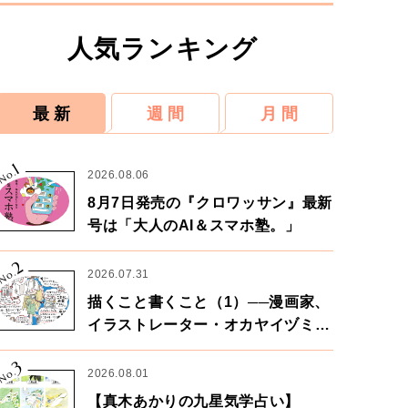
人気ランキング
最 新
週 間
月 間
1
No.
2026.08.06
8月7日発売の『クロワッサン』最新
号は「大人のAI＆スマホ塾。」
2
No.
2026.07.31
描くこと書くこと（1）──漫画家、
イラストレーター・オカヤイヅミさ
ん×漫画家・鶴谷香央理さん
3
No.
2026.08.01
【真木あかりの九星気学占い】