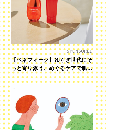
SPONSORED
【ベネフィーク】ゆらぎ世代にそ
っと寄り添う、めぐるケアで肌も
心も前向きに