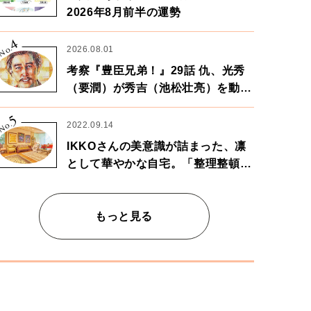
2026年8月前半の運勢
4
No.
2026.08.01
考察『豊臣兄弟！』29話 仇、光秀
（要潤）が秀吉（池松壮亮）を動か
す。天下に向けた兄弟の分岐点。
5
No.
2022.09.14
IKKOさんの美意識が詰まった、凛
として華やかな自宅。「整理整頓は
心のリズムが乱されないための作
業」。
もっと見る