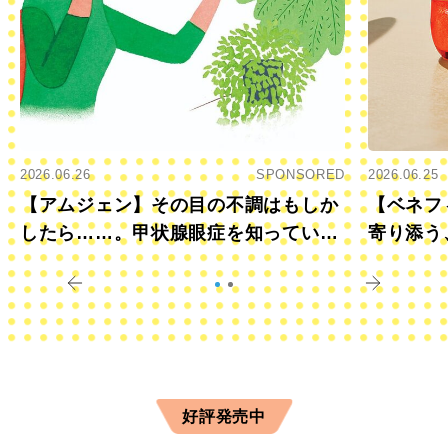
2026.06.26
SPONSORED
2026.06.25
【アムジェン】その目の不調はもしか
【ベネフ
したら……。甲状腺眼症を知っていま
寄り添う
すか？
きに
好評発売中