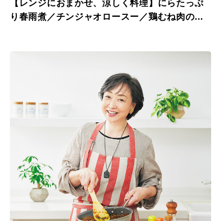
【レンジにおまかせ、涼しく料理】にらたっぷ
り春雨煮／チンジャオロースー／鶏むね肉の塩
麹蒸し