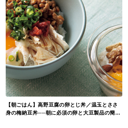
【朝ごはん】高野豆腐の卵とじ丼／温玉とささ
身の梅納豆丼──朝に必須の卵と大豆製品の簡単
＆おいしい食べ方