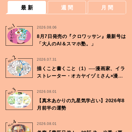
最 新
週 間
月 間
1
No.
2026.08.06
8月7日発売の『クロワッサン』最新号は
「大人のAI＆スマホ塾。」
2
No.
2026.07.31
描くこと書くこと（1）──漫画家、イラ
ストレーター・オカヤイヅミさん×漫画
家・鶴谷香央理さん
3
No.
2026.08.01
【真木あかりの九星気学占い】2026年8
月前半の運勢
4
No.
2026.08.01