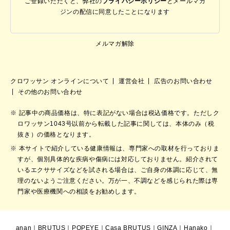
ご登録いただくと、弊社の
プライバシーポリシー
と
メールマガ
ジンの配信に同意したことになります
メルマガ解除
クロワッサン オンラインについて
運営会社
広告のお問い合わせ
その他のお問い合わせ
記事中の商品価格は、特に表記がない場合は税込価格です。ただしク
ロワッサン1043号以前から転載した記事に関しては、本体のみ（税
抜き）の価格となります。
本サイトで紹介している健康情報は、専門家への取材を行っておりま
すが、個別具体的な疾病や傷病には対応しておりません。紹介されて
いるエクササイズなどを試される場合は、ご自身の体調に応じて、無
理のないようご注意ください。万が一、不調などを感じられた際は専
門家や医療機関への相談をお勧めします。
anan
｜
BRUTUS
｜
POPEYE
｜
Casa BRUTUS
｜
GINZA
｜
Hanako
｜