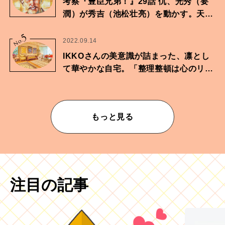
考察『豊臣兄弟！』29話 仇、光秀（要
潤）が秀吉（池松壮亮）を動かす。天下
に向けた兄弟の分岐点。
5
No.
2022.09.14
IKKOさんの美意識が詰まった、凛とし
て華やかな自宅。「整理整頓は心のリズ
ムが乱されないための作業」。
もっと見る
注目の記事