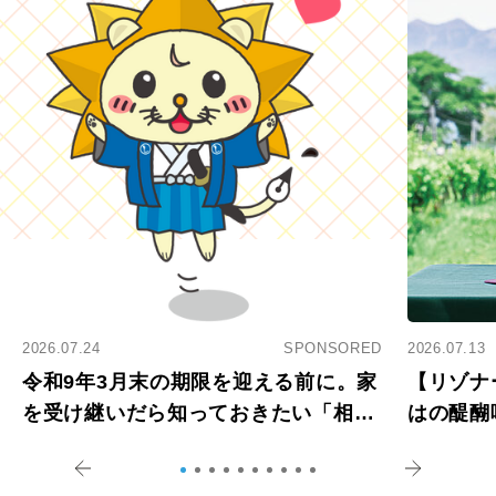
2026.07.24
SPONSORED
2026.07.13
令和9年3月末の期限を迎える前に。家
【リゾナ
を受け継いだら知っておきたい「相続
はの醍醐
登記の義務化」
アペロ