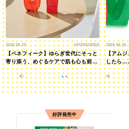
2026.06.25
SPONSORED
2026.06.26
【ベネフィーク】ゆらぎ世代にそっと
【アムジ
寄り添う、めぐるケアで肌も心も前向
したら…
きに
すか？
好評発売中