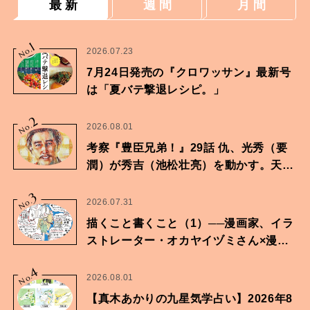
最 新
週 間
月 間
1
No.
2026.07.23
7月24日発売の『クロワッサン』最新号
は「夏バテ撃退レシピ。」
2
No.
2026.08.01
考察『豊臣兄弟！』29話 仇、光秀（要
潤）が秀吉（池松壮亮）を動かす。天下
に向けた兄弟の分岐点。
3
No.
2026.07.31
描くこと書くこと（1）──漫画家、イラ
ストレーター・オカヤイヅミさん×漫画
家・鶴谷香央理さん
4
No.
2026.08.01
【真木あかりの九星気学占い】2026年8