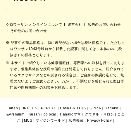
クロワッサン オンラインについて
運営会社
広告のお問い合わせ
その他のお問い合わせ
記事中の商品価格は、特に表記がない場合は税込価格です。ただしク
ロワッサン1043号以前から転載した記事に関しては、本体のみ（税
抜き）の価格となります。
本サイトで紹介している健康情報は、専門家への取材を行っておりま
すが、個別具体的な疾病や傷病には対応しておりません。紹介されて
いるエクササイズなどを試される場合は、ご自身の体調に応じて、無
理のないようご注意ください。万が一、不調などを感じられた際は専
門家や医療機関への相談をお勧めします。
anan
｜
BRUTUS
｜
POPEYE
｜
Casa BRUTUS
｜
GINZA
｜
Hanako
｜
&Premium
｜
Tarzan
｜
colocal
｜
Hanakoママ
｜
クウネル・サロン
|
ここ
こ
|
MCS
|
マガジンワールド
｜
広告掲載
｜
Privacy Policy
|