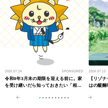
2026.07.24
SPONSORED
2026.07.13
令和9年3月末の期限を迎える前に。家
【リゾナ
を受け継いだら知っておきたい「相続
はの醍醐
登記の義務化」
アペロ