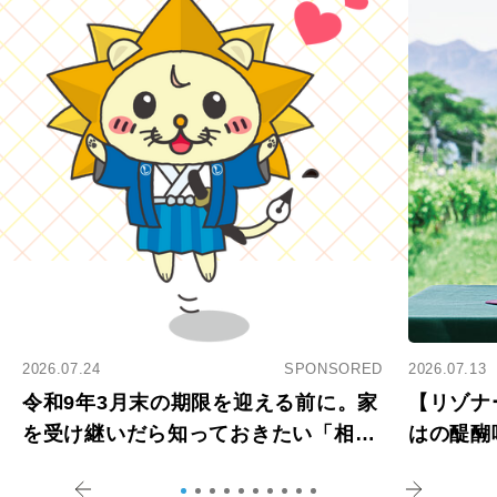
2026.07.24
SPONSORED
2026.07.13
令和9年3月末の期限を迎える前に。家
【リゾナ
を受け継いだら知っておきたい「相続
はの醍醐
登記の義務化」
アペロ