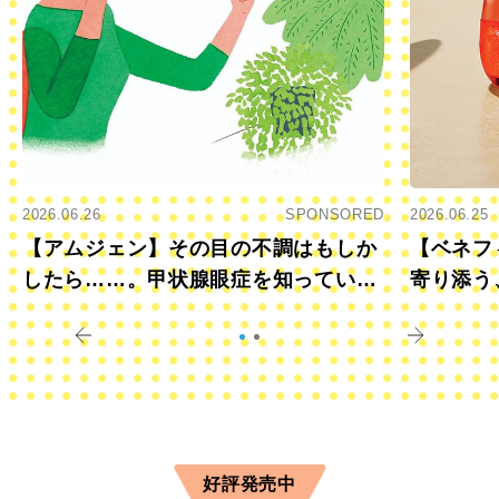
2026.06.26
SPONSORED
2026.06.25
【アムジェン】その目の不調はもしか
【ベネフ
したら……。甲状腺眼症を知っていま
寄り添う
すか？
きに
好評発売中