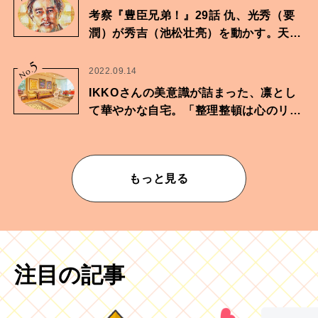
考察『豊臣兄弟！』29話 仇、光秀（要
潤）が秀吉（池松壮亮）を動かす。天下
に向けた兄弟の分岐点。
5
No.
2022.09.14
IKKOさんの美意識が詰まった、凛とし
て華やかな自宅。「整理整頓は心のリズ
ムが乱されないための作業」。
もっと見る
注目の記事