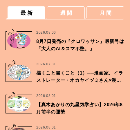
最 新
週 間
月 間
1
No.
2026.08.06
8月7日発売の『クロワッサン』最新号は
「大人のAI＆スマホ塾。」
2
No.
2026.07.31
描くこと書くこと（1）──漫画家、イラ
ストレーター・オカヤイヅミさん×漫画
家・鶴谷香央理さん
3
No.
2026.08.01
【真木あかりの九星気学占い】2026年8
月前半の運勢
4
No.
2026.08.01