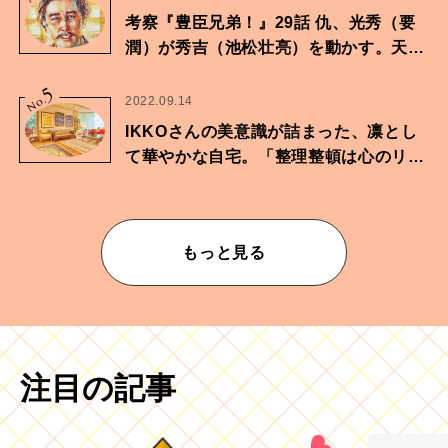
考察『豊臣兄弟！』29話 仇、光秀（要
潤）が秀吉（池松壮亮）を動かす。天下
に向けた兄弟の分岐点。
5
No.
2022.09.14
IKKOさんの美意識が詰まった、凛とし
て華やかな自宅。「整理整頓は心のリズ
ムが乱されないための作業」。
もっと見る
注目の記事