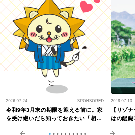
2026.07.24
SPONSORED
2026.07.13
令和9年3月末の期限を迎える前に。家
【リゾナ
を受け継いだら知っておきたい「相続
はの醍醐
登記の義務化」
アペロ