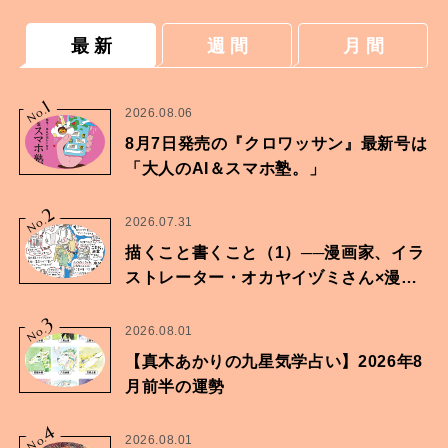
最 新
週 間
月 間
1
No.
2026.08.06
8月7日発売の『クロワッサン』最新号は
「大人のAI＆スマホ塾。」
2
No.
2026.07.31
描くこと書くこと（1）──漫画家、イラ
ストレーター・オカヤイヅミさん×漫画
家・鶴谷香央理さん
3
No.
2026.08.01
【真木あかりの九星気学占い】2026年8
月前半の運勢
4
No.
2026.08.01