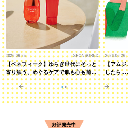
2026.06.25
SPONSORED
2026.06.26
【ベネフィーク】ゆらぎ世代にそっと
【アムジ
寄り添う、めぐるケアで肌も心も前向
したら…
きに
すか？
好評発売中