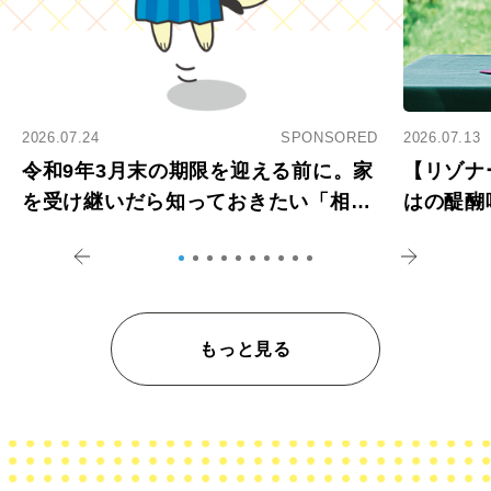
2026.07.24
SPONSORED
2026.07.13
令和9年3月末の期限を迎える前に。家
【リゾナ
を受け継いだら知っておきたい「相続
はの醍醐
登記の義務化」
アペロ
もっと見る