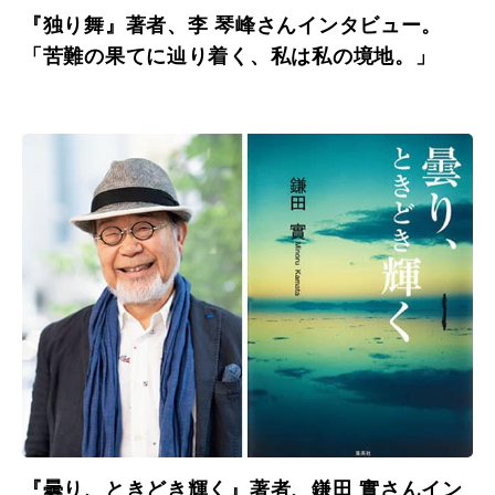
『独り舞』著者、李 琴峰さんインタビュー。
「苦難の果てに辿り着く、私は私の境地。」
『曇り、ときどき輝く』著者、鎌田 實さんイン