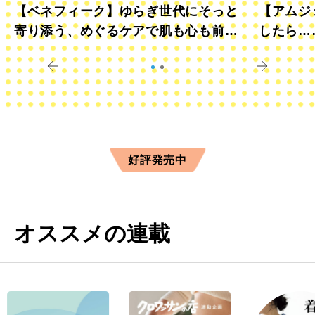
【ベネフィーク】ゆらぎ世代にそっと
【アムジ
寄り添う、めぐるケアで肌も心も前向
したら…
きに
すか？
好評発売中
オススメの連載