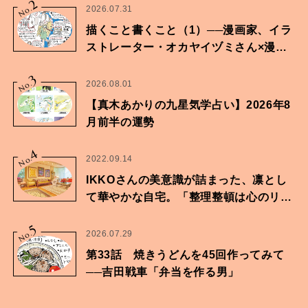
2
No.
2026.07.31
描くこと書くこと（1）──漫画家、イラ
ストレーター・オカヤイヅミさん×漫画
家・鶴谷香央理さん
3
No.
2026.08.01
【真木あかりの九星気学占い】2026年8
月前半の運勢
4
No.
2022.09.14
IKKOさんの美意識が詰まった、凛とし
て華やかな自宅。「整理整頓は心のリズ
ムが乱されないための作業」。
5
No.
2026.07.29
第33話 焼きうどんを45回作ってみて
──吉田戦車「弁当を作る男」