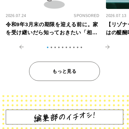
2026.07.24
SPONSORED
2026.07.13
令和9年3月末の期限を迎える前に。家
【リゾナ
を受け継いだら知っておきたい「相続
はの醍醐
登記の義務化」
アペロ
もっと見る