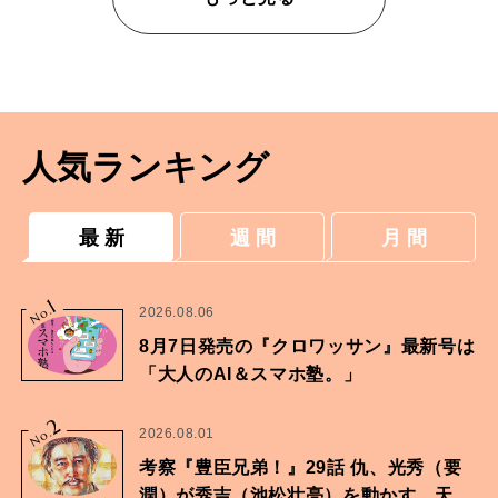
人気ランキング
最 新
週 間
月 間
1
No.
2026.08.06
8月7日発売の『クロワッサン』最新号は
「大人のAI＆スマホ塾。」
2
No.
2026.08.01
考察『豊臣兄弟！』29話 仇、光秀（要
潤）が秀吉（池松壮亮）を動かす。天下