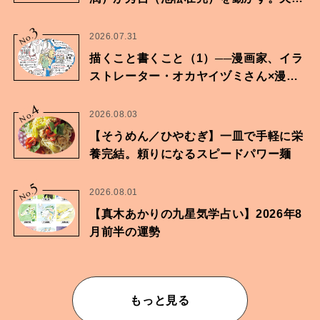
に向けた兄弟の分岐点。
3
No.
2026.07.31
描くこと書くこと（1）──漫画家、イラ
ストレーター・オカヤイヅミさん×漫画
家・鶴谷香央理さん
4
No.
2026.08.03
【そうめん／ひやむぎ】一皿で手軽に栄
養完結。頼りになるスピードパワー麺
5
No.
2026.08.01
【真木あかりの九星気学占い】2026年8
月前半の運勢
もっと見る