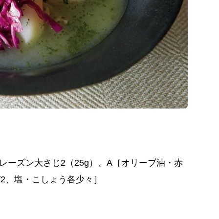
レーズン大さじ2（25g）、A［オリーブ油・赤
/2、塩・こしょう各少々］