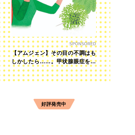
SPONSORED
【アムジェン】その目の不調はも
しかしたら……。甲状腺眼症を知
っていますか？
好評発売中