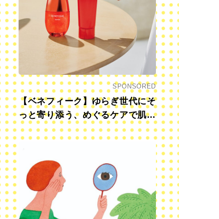
SPONSORED
【ベネフィーク】ゆらぎ世代にそ
っと寄り添う、めぐるケアで肌も
心も前向きに