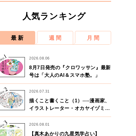
人気ランキング
最 新
週 間
月 間
1
No.
2026.08.06
8月7日発売の『クロワッサン』最新
号は「大人のAI＆スマホ塾。」
2
No.
2026.07.31
描くこと書くこと（1）──漫画家、
イラストレーター・オカヤイヅミさ
ん×漫画家・鶴谷香央理さん
3
No.
2026.08.01
【真木あかりの九星気学占い】