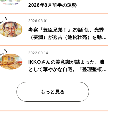
2026年8月前半の運勢
4
No.
2026.08.01
考察『豊臣兄弟！』29話 仇、光秀
（要潤）が秀吉（池松壮亮）を動か
す。天下に向けた兄弟の分岐点。
5
No.
2022.09.14
IKKOさんの美意識が詰まった、凛
として華やかな自宅。「整理整頓は
心のリズムが乱されないための作
業」。
もっと見る