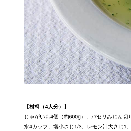
【材料（4人分）】
じゃがいも4個（約600g）、パセリみじん切
水4カップ、塩小さじ1/3、レモン汁大さじ