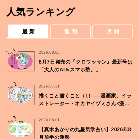
人気ランキング
最 新
週 間
月 間
1
No.
2026.08.06
8月7日発売の『クロワッサン』最新号は
「大人のAI＆スマホ塾。」
2
No.
2026.07.31
描くこと書くこと（1）──漫画家、イラ
ストレーター・オカヤイヅミさん×漫画
家・鶴谷香央理さん
3
No.
2026.08.01
【真木あかりの九星気学占い】2026年8
月前半の運勢