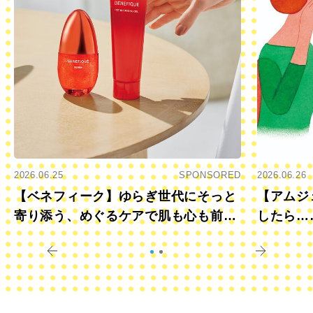
2026.06.25
SPONSORED
2026.06.26
【ベネフィーク】ゆらぎ世代にそっと
【アムジ
寄り添う、めぐるケアで肌も心も前向
したら…
きに
すか？