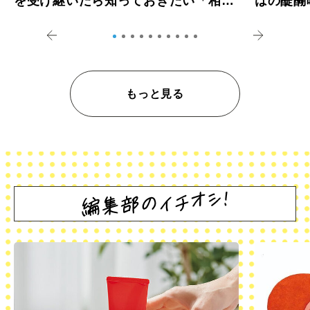
を受け継いだら知っておきたい「相続
はの醍醐
登記の義務化」
アペロ
もっと見る