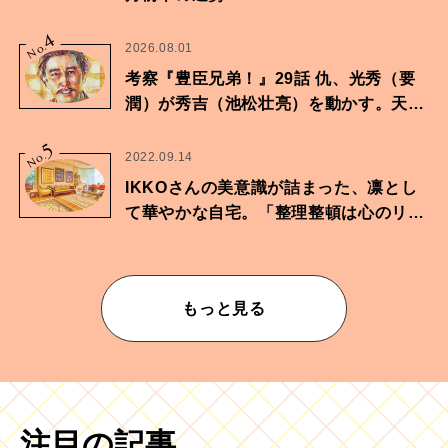
4
No.
2026.08.01
考察『豊臣兄弟！』29話 仇、光秀（要
潤）が秀吉（池松壮亮）を動かす。天下
に向けた兄弟の分岐点。
5
No.
2022.09.14
IKKOさんの美意識が詰まった、凛とし
て華やかな自宅。「整理整頓は心のリズ
ムが乱されないための作業」。
もっと見る
注目の記事