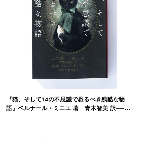
『猫、そして14の不思議で恐るべき残酷な物
語』ベルナール・ミニエ 著 青木智美 訳──実
社会への皮肉も交えた本当に恐ろしい作品集