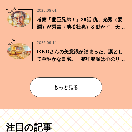
4
No.
2026.08.01
考察『豊臣兄弟！』29話 仇、光秀（要
潤）が秀吉（池松壮亮）を動かす。天下
に向けた兄弟の分岐点。
5
No.
2022.09.14
IKKOさんの美意識が詰まった、凛とし
て華やかな自宅。「整理整頓は心のリズ
ムが乱されないための作業」。
もっと見る
注目の記事