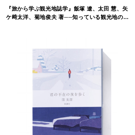
『旅から学ぶ観光地誌学』飯塚 遼、太田 慧、矢
ケ﨑太洋、菊地俊夫 著──知っている観光地のま
た違った景色