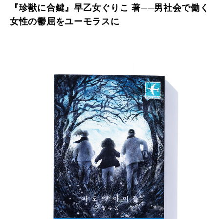
『珍獣に合鍵』早乙女ぐりこ 著──男社会で働く
女性の鬱屈をユーモラスに