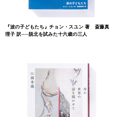
『波の子どもたち』チョン・スユン 著 斎藤真
理子 訳──脱北を試みた十六歳の三人