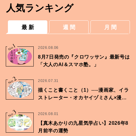
人気ランキング
最 新
週 間
月 間
1
No.
2026.08.06
8月7日発売の『クロワッサン』最新号は
「大人のAI＆スマホ塾。」
2
No.
2026.07.31
描くこと書くこと（1）──漫画家、イラ
ストレーター・オカヤイヅミさん×漫画
家・鶴谷香央理さん
3
No.
2026.08.01
【真木あかりの九星気学占い】2026年8
月前半の運勢