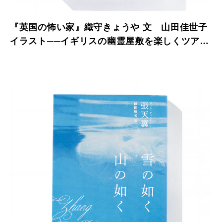
『英国の怖い家』織守きょうや 文 山田佳世子
イラスト──イギリスの幽霊屋敷を楽しくツアー
できる1冊