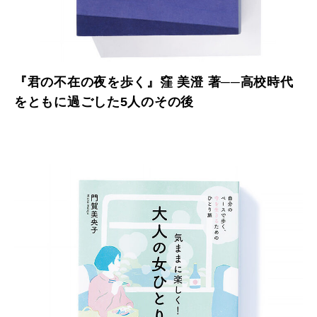
『君の不在の夜を歩く』窪 美澄 著──高校時代
をともに過ごした5人のその後