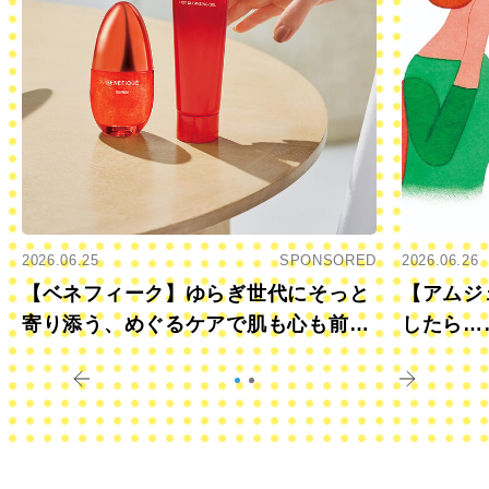
2026.06.25
SPONSORED
2026.06.26
【ベネフィーク】ゆらぎ世代にそっと
【アムジ
寄り添う、めぐるケアで肌も心も前向
したら…
きに
すか？