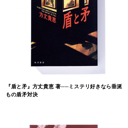
『盾と矛』方丈貴恵 著──ミステリ好きなら垂涎
もの盾矛対決