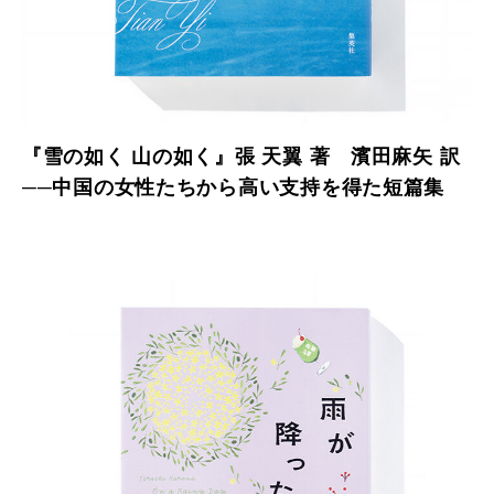
『雪の如く 山の如く』張 天翼 著 濱田麻矢 訳
──中国の女性たちから高い支持を得た短篇集