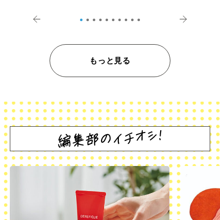
登記の義務化」
アペロ
もっと見る