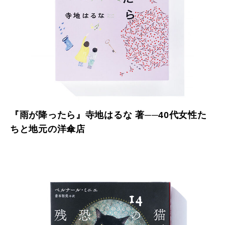
『雨が降ったら』寺地はるな 著──40代女性た
ちと地元の洋傘店