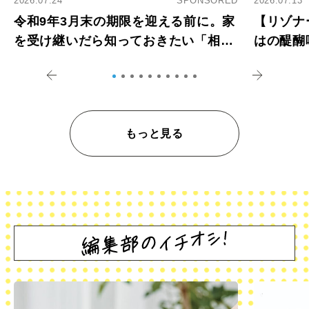
2026.07.24
SPONSORED
2026.07.13
令和9年3月末の期限を迎える前に。家
【リゾナ
を受け継いだら知っておきたい「相続
はの醍醐
登記の義務化」
アペロ
もっと見る