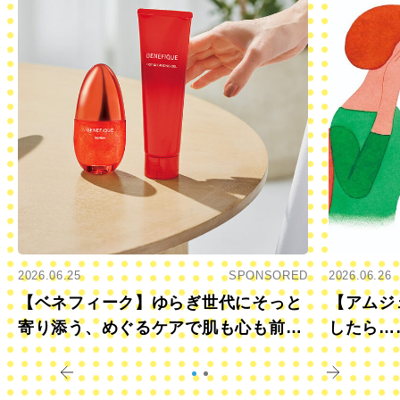
2026.06.25
SPONSORED
2026.06.26
【ベネフィーク】ゆらぎ世代にそっと
【アムジ
寄り添う、めぐるケアで肌も心も前向
したら…
きに
すか？