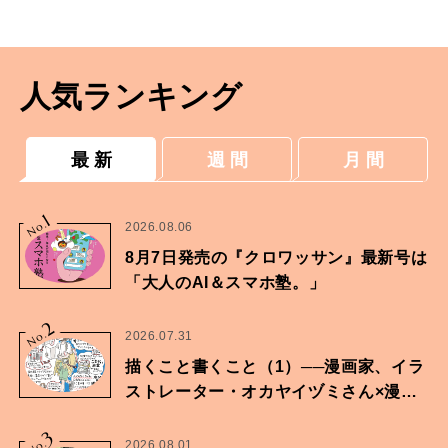
人気ランキング
最 新
週 間
月 間
1
No.
2026.08.06
8月7日発売の『クロワッサン』最新号は
「大人のAI＆スマホ塾。」
2
No.
2026.07.31
描くこと書くこと（1）──漫画家、イラ
ストレーター・オカヤイヅミさん×漫画
家・鶴谷香央理さん
3
No.
2026.08.01