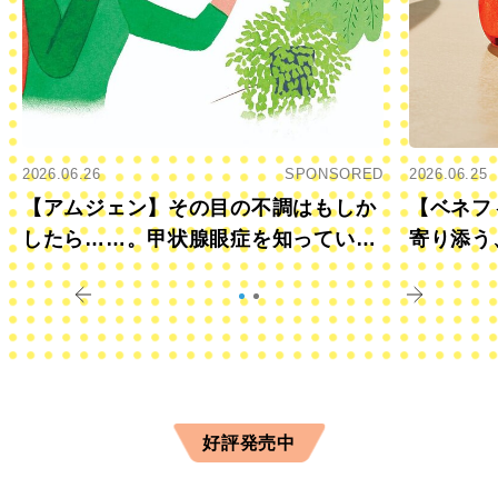
2026.06.26
SPONSORED
2026.06.25
【アムジェン】その目の不調はもしか
【ベネフ
したら……。甲状腺眼症を知っていま
寄り添う
すか？
きに
好評発売中