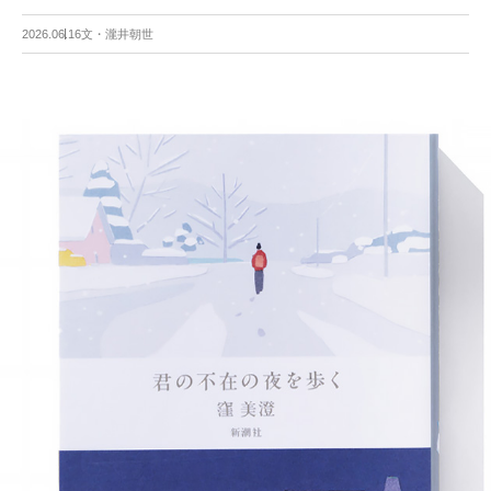
2026.06.16
文・瀧井朝世