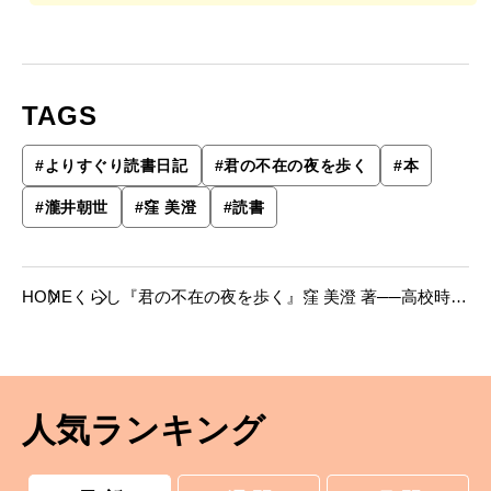
TAGS
#
よりすぐり読書日記
#
君の不在の夜を歩く
#
本
#
瀧井朝世
#
窪 美澄
#
読書
HOME
くらし
『君の不在の夜を歩く』窪 美澄 著──高校時代
をともに過ごした5人のその後
人気ランキング