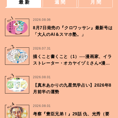
最 新
週 間
月 間
1
No.
2026.08.06
8月7日発売の『クロワッサン』最新号は
「大人のAI＆スマホ塾。」
2
No.
2026.07.31
描くこと書くこと（1）──漫画家、イラ
ストレーター・オカヤイヅミさん×漫画
家・鶴谷香央理さん
3
No.
2026.08.01
【真木あかりの九星気学占い】2026年8
月前半の運勢
4
No.
2026.08.01
考察『豊臣兄弟！』29話 仇、光秀（要