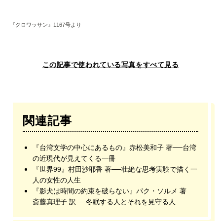
『クロワッサン』1167号より
この記事で使われている写真をすべて見る
関連記事
『台湾文学の中心にあるもの』赤松美和子 著──台湾
の近現代が見えてくる一冊
『世界99』村田沙耶香 著──壮絶な思考実験で描く一
人の女性の人生
『影犬は時間の約束を破らない』パク・ソルメ 著
斎藤真理子 訳──冬眠する人とそれを見守る人