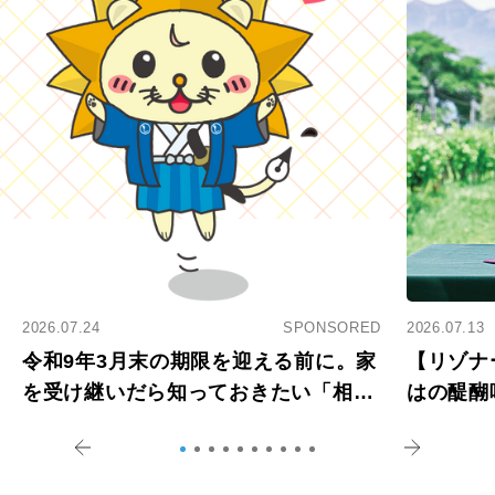
2026.07.24
SPONSORED
2026.07.13
令和9年3月末の期限を迎える前に。家
【リゾナ
を受け継いだら知っておきたい「相続
はの醍醐
登記の義務化」
アペロ