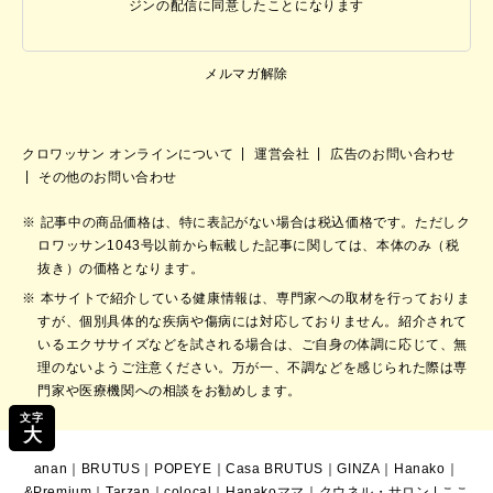
ジンの配信に同意したことになります
メルマガ解除
クロワッサン オンラインについて
運営会社
広告のお問い合わせ
その他のお問い合わせ
記事中の商品価格は、特に表記がない場合は税込価格です。ただしク
ロワッサン1043号以前から転載した記事に関しては、本体のみ（税
抜き）の価格となります。
本サイトで紹介している健康情報は、専門家への取材を行っておりま
すが、個別具体的な疾病や傷病には対応しておりません。紹介されて
いるエクササイズなどを試される場合は、ご自身の体調に応じて、無
理のないようご注意ください。万が一、不調などを感じられた際は専
門家や医療機関への相談をお勧めします。
文字
大
anan
｜
BRUTUS
｜
POPEYE
｜
Casa BRUTUS
｜
GINZA
｜
Hanako
｜
&Premium
｜
Tarzan
｜
colocal
｜
Hanakoママ
｜
クウネル・サロン
|
ここ