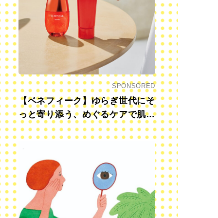
SPONSORED
【ベネフィーク】ゆらぎ世代にそ
っと寄り添う、めぐるケアで肌も
心も前向きに