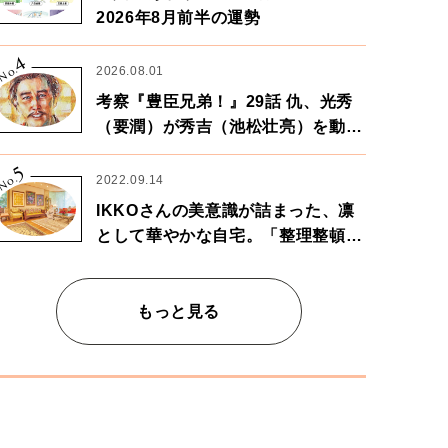
2026年8月前半の運勢
4
No.
2026.08.01
考察『豊臣兄弟！』29話 仇、光秀
（要潤）が秀吉（池松壮亮）を動か
す。天下に向けた兄弟の分岐点。
5
No.
2022.09.14
IKKOさんの美意識が詰まった、凛
として華やかな自宅。「整理整頓は
心のリズムが乱されないための作
業」。
もっと見る