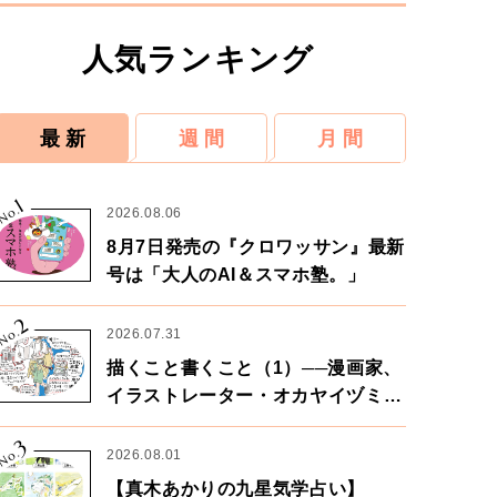
人気ランキング
最 新
週 間
月 間
1
No.
2026.08.06
8月7日発売の『クロワッサン』最新
号は「大人のAI＆スマホ塾。」
2
No.
2026.07.31
描くこと書くこと（1）──漫画家、
イラストレーター・オカヤイヅミさ
ん×漫画家・鶴谷香央理さん
3
No.
2026.08.01
【真木あかりの九星気学占い】