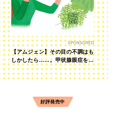
SPONSORED
【アムジェン】その目の不調はも
しかしたら……。甲状腺眼症を知
っていますか？
好評発売中