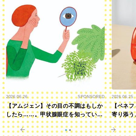
2026.06.26
SPONSORED
2026.06.25
【アムジェン】その目の不調はもしか
【ベネフ
したら……。甲状腺眼症を知っていま
寄り添う
すか？
きに