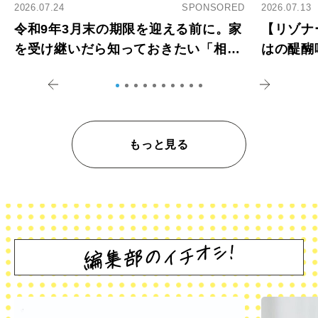
2026.07.24
SPONSORED
2026.07.13
令和9年3月末の期限を迎える前に。家
【リゾナ
を受け継いだら知っておきたい「相続
はの醍醐
登記の義務化」
アペロ
もっと見る