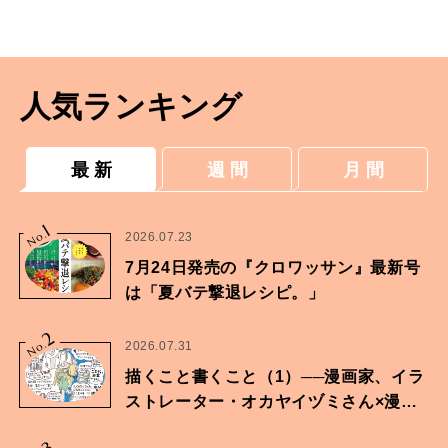
人気ランキング
最 新
週 間
月 間
1
No.
2026.07.23
7月24日発売の『クロワッサン』最新号
は「夏バテ撃退レシピ。」
2
No.
2026.07.31
描くこと書くこと（1）──漫画家、イラ
ストレーター・オカヤイヅミさん×漫画
家・鶴谷香央理さん
3