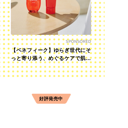
SPONSORED
【ベネフィーク】ゆらぎ世代にそ
っと寄り添う、めぐるケアで肌も
心も前向きに
好評発売中