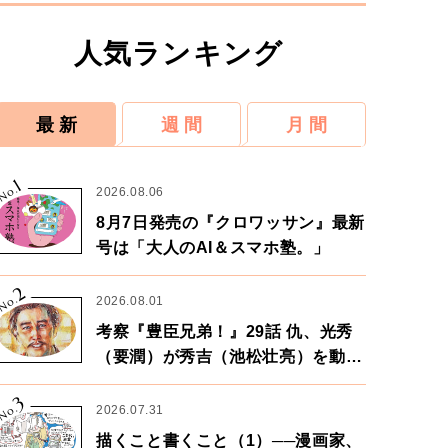
人気ランキング
最 新
週 間
月 間
1
No.
2026.08.06
8月7日発売の『クロワッサン』最新
号は「大人のAI＆スマホ塾。」
2
No.
2026.08.01
考察『豊臣兄弟！』29話 仇、光秀
（要潤）が秀吉（池松壮亮）を動か
す。天下に向けた兄弟の分岐点。
3
No.
2026.07.31
描くこと書くこと（1）──漫画家、