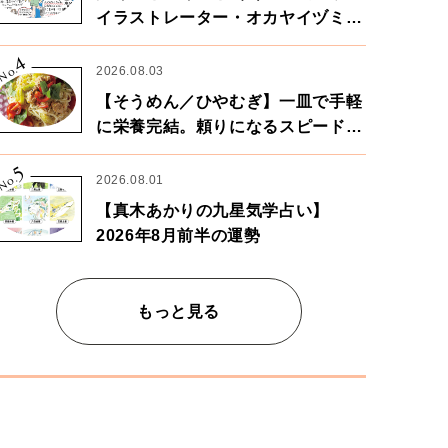
イラストレーター・オカヤイヅミさ
ん×漫画家・鶴谷香央理さん
4
No.
2026.08.03
【そうめん／ひやむぎ】一皿で手軽
に栄養完結。頼りになるスピードパ
ワー麺
5
No.
2026.08.01
【真木あかりの九星気学占い】
2026年8月前半の運勢
もっと見る