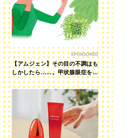
SPONSORED
【アムジェン】その目の不調はも
しかしたら……。甲状腺眼症を知
っていますか？