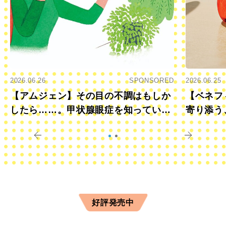
2026.06.26
SPONSORED
2026.06.25
【アムジェン】その目の不調はもしか
【ベネフ
したら……。甲状腺眼症を知っていま
寄り添う
すか？
きに
好評発売中