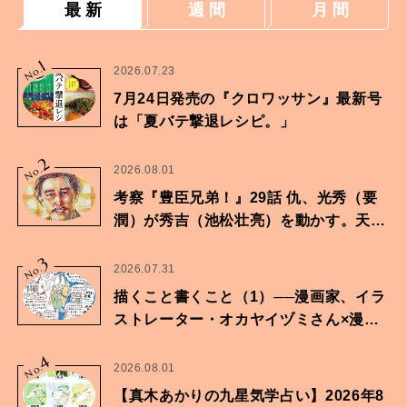
最 新
週 間
月 間
1
No.
2026.07.23
7月24日発売の『クロワッサン』最新号
は「夏バテ撃退レシピ。」
2
No.
2026.08.01
考察『豊臣兄弟！』29話 仇、光秀（要
潤）が秀吉（池松壮亮）を動かす。天下
に向けた兄弟の分岐点。
3
No.
2026.07.31
描くこと書くこと（1）──漫画家、イラ
ストレーター・オカヤイヅミさん×漫画
家・鶴谷香央理さん
4
No.
2026.08.01
【真木あかりの九星気学占い】2026年8