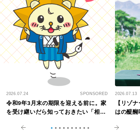
2026.07.24
SPONSORED
2026.07.13
令和9年3月末の期限を迎える前に。家
【リゾナ
を受け継いだら知っておきたい「相続
はの醍醐
登記の義務化」
アペロ