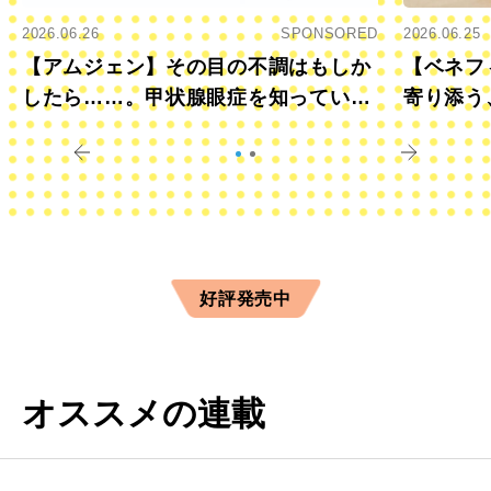
2026.06.26
SPONSORED
2026.06.25
【アムジェン】その目の不調はもしか
【ベネフ
したら……。甲状腺眼症を知っていま
寄り添う
すか？
きに
好評発売中
オススメの連載