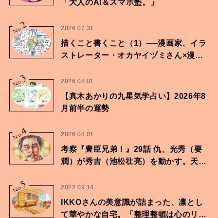
「大人のAI＆スマホ塾。」
2
No.
2026.07.31
描くこと書くこと（1）──漫画家、イラ
ストレーター・オカヤイヅミさん×漫画
家・鶴谷香央理さん
3
No.
2026.08.01
【真木あかりの九星気学占い】2026年8
月前半の運勢
4
No.
2026.08.01
考察『豊臣兄弟！』29話 仇、光秀（要
潤）が秀吉（池松壮亮）を動かす。天下
に向けた兄弟の分岐点。
5
No.
2022.09.14
IKKOさんの美意識が詰まった、凛とし
て華やかな自宅。「整理整頓は心のリズ