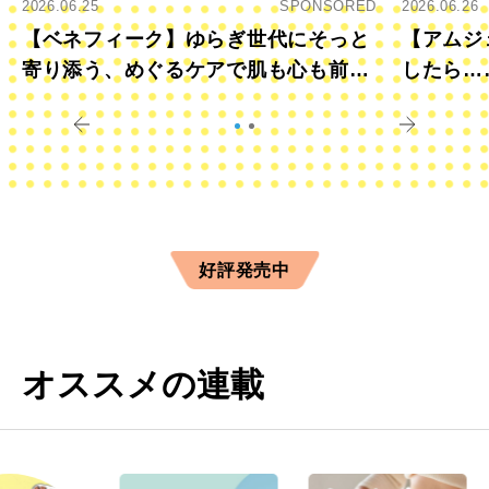
2026.06.25
SPONSORED
2026.06.26
【ベネフィーク】ゆらぎ世代にそっと
【アムジ
寄り添う、めぐるケアで肌も心も前向
したら…
きに
すか？
好評発売中
オススメの連載