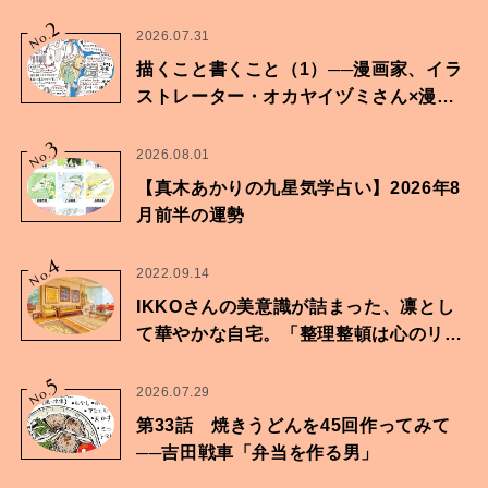
2
No.
2026.07.31
描くこと書くこと（1）──漫画家、イラ
ストレーター・オカヤイヅミさん×漫画
家・鶴谷香央理さん
3
No.
2026.08.01
【真木あかりの九星気学占い】2026年8
月前半の運勢
4
No.
2022.09.14
IKKOさんの美意識が詰まった、凛とし
て華やかな自宅。「整理整頓は心のリズ
ムが乱されないための作業」。
5
No.
2026.07.29
第33話 焼きうどんを45回作ってみて
──吉田戦車「弁当を作る男」