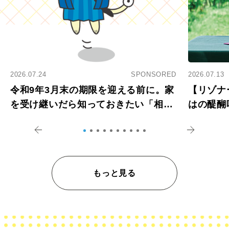
2026.07.24
SPONSORED
2026.07.13
令和9年3月末の期限を迎える前に。家
【リゾナ
を受け継いだら知っておきたい「相続
はの醍醐
登記の義務化」
アペロ
もっと見る