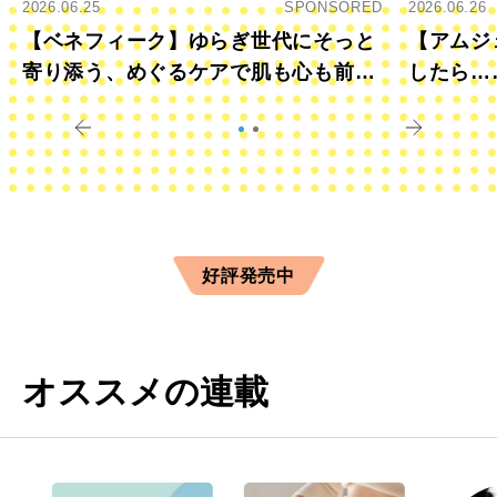
2026.06.25
SPONSORED
2026.06.26
【ベネフィーク】ゆらぎ世代にそっと
【アムジ
寄り添う、めぐるケアで肌も心も前向
したら…
きに
すか？
好評発売中
オススメの連載