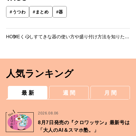
#
うつわ
#
まとめ
#
器
HOME
くらし
すてきな器の使い方や盛り付け方法を知りたい
人のための３つの記事。
人気ランキング
最 新
週 間
月 間
1
No.
2026.08.06
8月7日発売の『クロワッサン』最新号は
「大人のAI＆スマホ塾。」