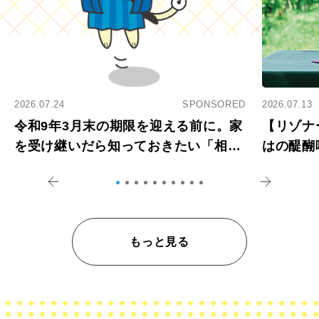
2026.07.24
SPONSORED
2026.07.13
令和9年3月末の期限を迎える前に。家
【リゾナ
を受け継いだら知っておきたい「相続
はの醍醐
登記の義務化」
アペロ
もっと見る