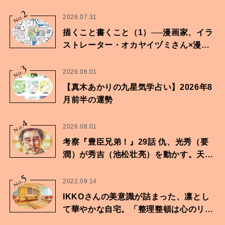
2
No.
2026.07.31
描くこと書くこと（1）──漫画家、イラ
ストレーター・オカヤイヅミさん×漫画
家・鶴谷香央理さん
3
No.
2026.08.01
【真木あかりの九星気学占い】2026年8
月前半の運勢
4
No.
2026.08.01
考察『豊臣兄弟！』29話 仇、光秀（要
潤）が秀吉（池松壮亮）を動かす。天下
に向けた兄弟の分岐点。
5
No.
2022.09.14
IKKOさんの美意識が詰まった、凛とし
て華やかな自宅。「整理整頓は心のリズ
ムが乱されないための作業」。