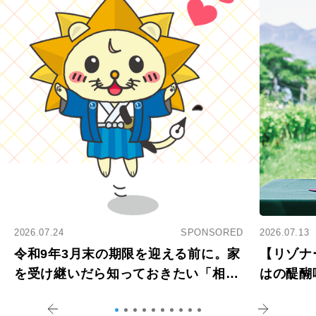
2026.07.24
SPONSORED
2026.07.13
令和9年3月末の期限を迎える前に。家
【リゾナ
を受け継いだら知っておきたい「相続
はの醍醐
登記の義務化」
アペロ