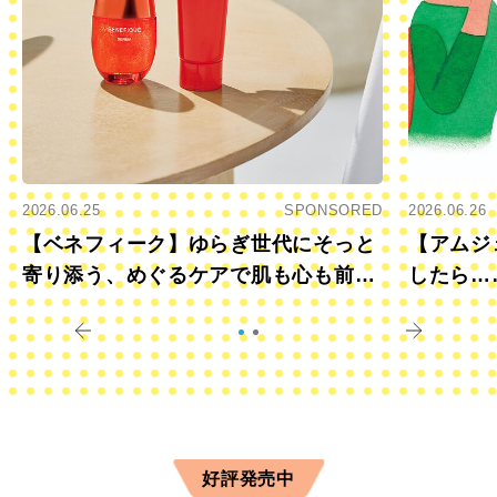
2026.06.25
SPONSORED
2026.06.26
【ベネフィーク】ゆらぎ世代にそっと
【アムジ
寄り添う、めぐるケアで肌も心も前向
したら…
きに
すか？
好評発売中