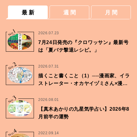
最 新
週 間
月 間
1
No.
2026.07.23
7月24日発売の『クロワッサン』最新号
は「夏バテ撃退レシピ。」
2
No.
2026.07.31
描くこと書くこと（1）──漫画家、イラ
ストレーター・オカヤイヅミさん×漫画
家・鶴谷香央理さん
3
No.
2026.08.01
【真木あかりの九星気学占い】2026年8
月前半の運勢
4
No.
2022.09.14