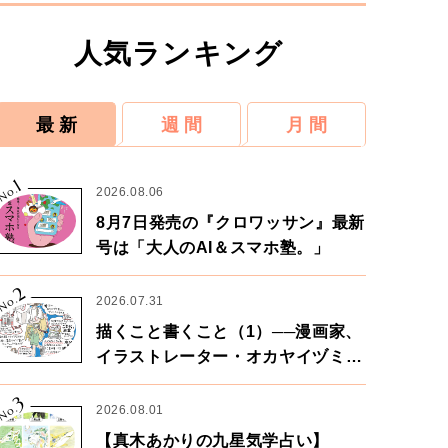
人気ランキング
最 新
週 間
月 間
1
No.
2026.08.06
8月7日発売の『クロワッサン』最新
号は「大人のAI＆スマホ塾。」
2
No.
2026.07.31
描くこと書くこと（1）──漫画家、
イラストレーター・オカヤイヅミさ
ん×漫画家・鶴谷香央理さん
3
No.
2026.08.01
【真木あかりの九星気学占い】