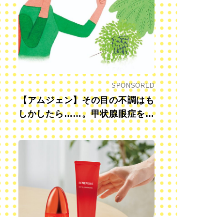
SPONSORED
【アムジェン】その目の不調はも
しかしたら……。甲状腺眼症を知
っていますか？