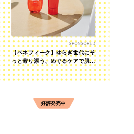
SPONSORED
【ベネフィーク】ゆらぎ世代にそ
っと寄り添う、めぐるケアで肌も
心も前向きに
好評発売中