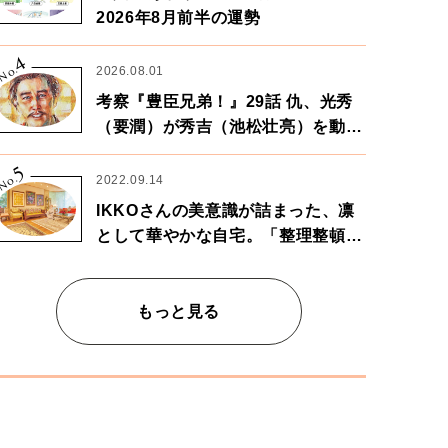
2026年8月前半の運勢
4
No.
2026.08.01
考察『豊臣兄弟！』29話 仇、光秀
（要潤）が秀吉（池松壮亮）を動か
す。天下に向けた兄弟の分岐点。
5
No.
2022.09.14
IKKOさんの美意識が詰まった、凛
として華やかな自宅。「整理整頓は
心のリズムが乱されないための作
業」。
もっと見る