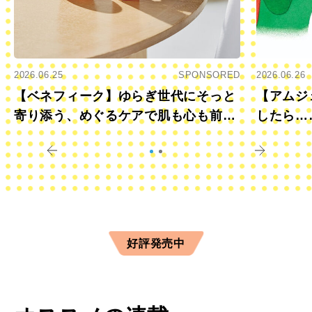
2026.06.25
SPONSORED
2026.06.26
【ベネフィーク】ゆらぎ世代にそっと
【アムジ
寄り添う、めぐるケアで肌も心も前向
したら…
きに
すか？
好評発売中