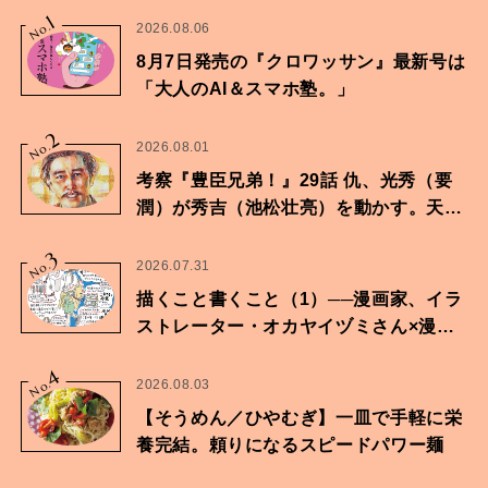
1
No.
2026.08.06
8月7日発売の『クロワッサン』最新号は
「大人のAI＆スマホ塾。」
2
No.
2026.08.01
考察『豊臣兄弟！』29話 仇、光秀（要
潤）が秀吉（池松壮亮）を動かす。天下
に向けた兄弟の分岐点。
3
No.
2026.07.31
描くこと書くこと（1）──漫画家、イラ
ストレーター・オカヤイヅミさん×漫画
家・鶴谷香央理さん
4
No.
2026.08.03
【そうめん／ひやむぎ】一皿で手軽に栄
養完結。頼りになるスピードパワー麺