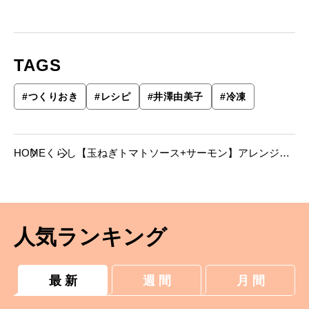
TAGS
#
つくりおき
#
レシピ
#
井澤由美子
#
冷凍
HOME
くらし
【玉ねぎトマトソース+サーモン】アレンジ自
在、冷凍つくりおき節約レシピ
人気ランキング
最 新
週 間
月 間