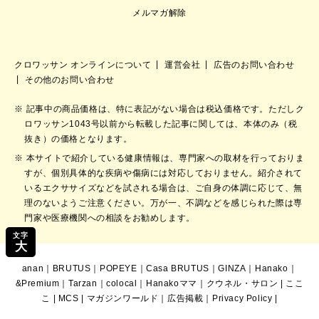
メルマガ解除
クロワッサン オンラインについて
運営会社
広告のお問い合わせ
その他のお問い合わせ
記事中の商品価格は、特に表記がない場合は税込価格です。ただしク
ロワッサン1043号以前から転載した記事に関しては、本体のみ（税
抜き）の価格となります。
本サイトで紹介している健康情報は、専門家への取材を行っておりま
すが、個別具体的な疾病や傷病には対応しておりません。紹介されて
いるエクササイズなどを試される場合は、ご自身の体調に応じて、無
理のないようご注意ください。万が一、不調などを感じられた際は専
門家や医療機関への相談をお勧めします。
文字
大
anan
｜
BRUTUS
｜
POPEYE
｜
Casa BRUTUS
｜
GINZA
｜
Hanako
｜
&Premium
｜
Tarzan
｜
colocal
｜
Hanakoママ
｜
クウネル・サロン
|
ここ
こ
|
MCS
|
マガジンワールド
｜
広告掲載
｜
Privacy Policy
|