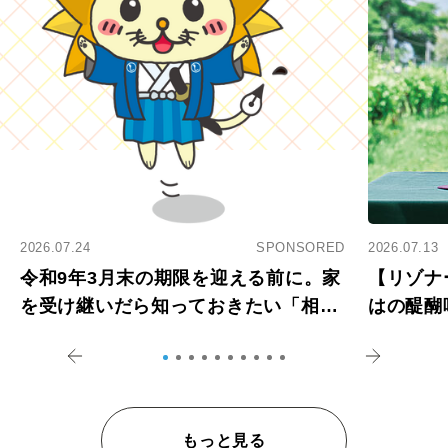
2026.07.24
SPONSORED
2026.07.13
令和9年3月末の期限を迎える前に。家
【リゾナ
を受け継いだら知っておきたい「相続
はの醍醐
登記の義務化」
アペロ
もっと見る