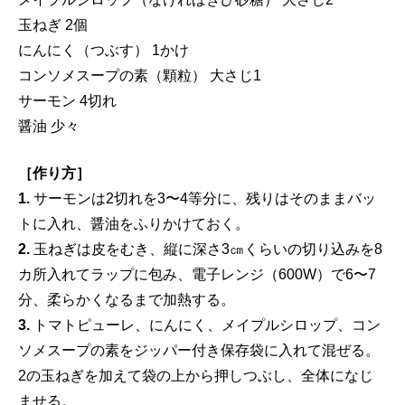
玉ねぎ 2個
にんにく（つぶす） 1かけ
コンソメスープの素（顆粒） 大さじ1
サーモン 4切れ
醤油 少々
［作り方］
1.
サーモンは2切れを3〜4等分に、残りはそのままバッ
トに入れ、醤油をふりかけておく。
2.
玉ねぎは皮をむき、縦に深さ3㎝くらいの切り込みを8
カ所入れてラップに包み、電子レンジ（600W）で6〜7
分、柔らかくなるまで加熱する。
3.
トマトピューレ、にんにく、メイプルシロップ、コン
ソメスープの素をジッパー付き保存袋に入れて混ぜる。
2の玉ねぎを加えて袋の上から押しつぶし、全体になじ
ませる。