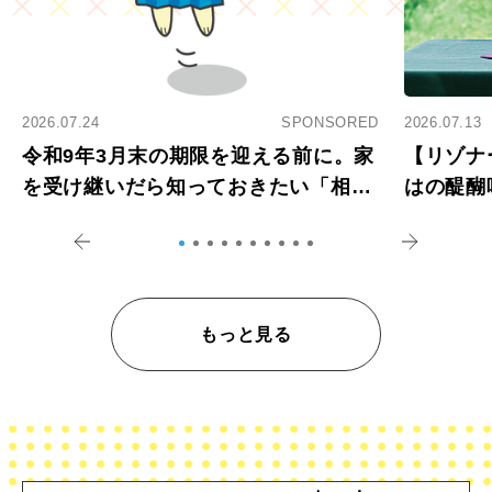
2026.07.24
SPONSORED
2026.07.13
令和9年3月末の期限を迎える前に。家
【リゾナ
を受け継いだら知っておきたい「相続
はの醍醐
登記の義務化」
アペロ
もっと見る