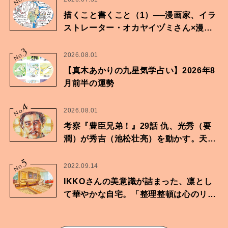
No.
描くこと書くこと（1）──漫画家、イラ
ストレーター・オカヤイヅミさん×漫画
家・鶴谷香央理さん
3
No.
2026.08.01
【真木あかりの九星気学占い】2026年8
月前半の運勢
4
No.
2026.08.01
考察『豊臣兄弟！』29話 仇、光秀（要
潤）が秀吉（池松壮亮）を動かす。天下
に向けた兄弟の分岐点。
5
No.
2022.09.14
IKKOさんの美意識が詰まった、凛とし
て華やかな自宅。「整理整頓は心のリズ
ムが乱されないための作業」。