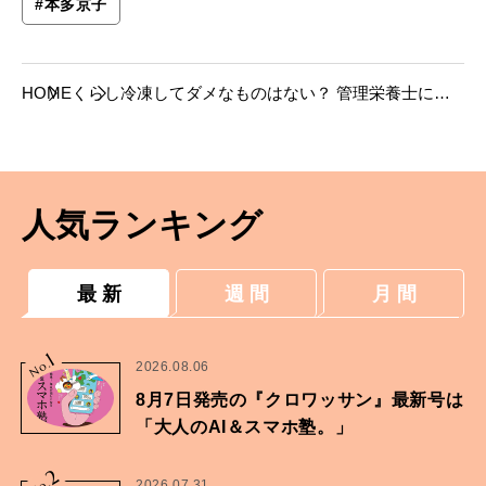
#
本多京子
HOME
くらし
冷凍してダメなものはない？ 管理栄養士に聞
く「冷蔵冷凍」の新常識。
人気ランキング
最 新
週 間
月 間
1
No.
2026.08.06
8月7日発売の『クロワッサン』最新号は
「大人のAI＆スマホ塾。」
2
2026.07.31