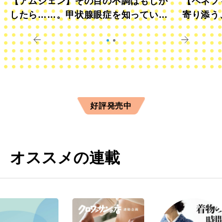
【アムジェン】その目の不調はもしか
【ベネフ
したら……。甲状腺眼症を知っていま
寄り添う
すか？
きに
好評発売中
オススメの連載