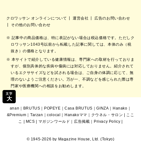
クロワッサン オンラインについて
運営会社
広告のお問い合わせ
その他のお問い合わせ
記事中の商品価格は、特に表記がない場合は税込価格です。ただしク
ロワッサン1043号以前から転載した記事に関しては、本体のみ（税
抜き）の価格となります。
本サイトで紹介している健康情報は、専門家への取材を行っておりま
すが、個別具体的な疾病や傷病には対応しておりません。紹介されて
いるエクササイズなどを試される場合は、ご自身の体調に応じて、無
理のないようご注意ください。万が一、不調などを感じられた際は専
門家や医療機関への相談をお勧めします。
文字
大
anan
｜
BRUTUS
｜
POPEYE
｜
Casa BRUTUS
｜
GINZA
｜
Hanako
｜
&Premium
｜
Tarzan
｜
colocal
｜
Hanakoママ
｜
クウネル・サロン
|
ここ
こ
|
MCS
|
マガジンワールド
｜
広告掲載
｜
Privacy Policy
|
© 1945-2026 by Magazine House, Ltd. (Tokyo)