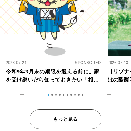
2026.07.24
SPONSORED
2026.07.13
令和9年3月末の期限を迎える前に。家
【リゾナ
を受け継いだら知っておきたい「相続
はの醍醐
登記の義務化」
アペロ
もっと見る