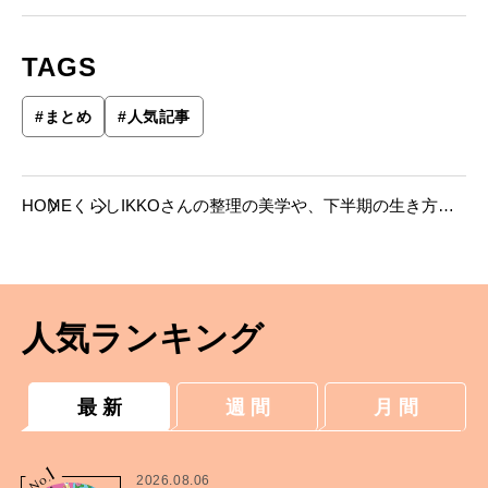
TAGS
#
まとめ
#
人気記事
HOME
くらし
IKKOさんの整理の美学や、下半期の生き方な
ど、8月の人気記事まとめ。
人気ランキング
最 新
週 間
月 間
1
No.
2026.08.06