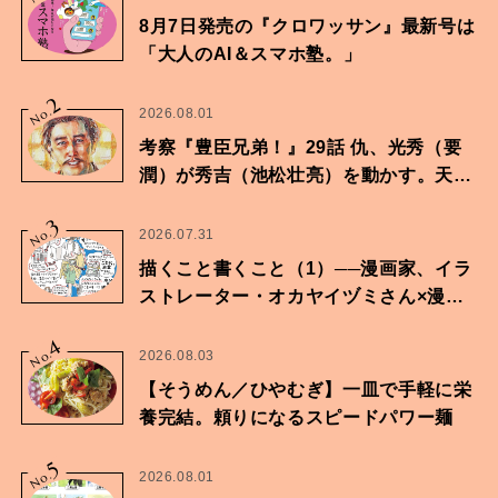
8月7日発売の『クロワッサン』最新号は
「大人のAI＆スマホ塾。」
2
No.
2026.08.01
考察『豊臣兄弟！』29話 仇、光秀（要
潤）が秀吉（池松壮亮）を動かす。天下
に向けた兄弟の分岐点。
3
No.
2026.07.31
描くこと書くこと（1）──漫画家、イラ
ストレーター・オカヤイヅミさん×漫画
家・鶴谷香央理さん
4
No.
2026.08.03
【そうめん／ひやむぎ】一皿で手軽に栄
養完結。頼りになるスピードパワー麺
5
No.
2026.08.01