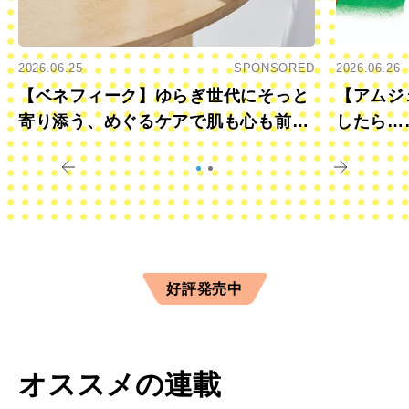
2026.06.25
SPONSORED
2026.06.26
【ベネフィーク】ゆらぎ世代にそっと
【アムジ
寄り添う、めぐるケアで肌も心も前向
したら…
きに
すか？
好評発売中
オススメの連載