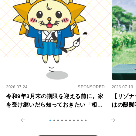
2026.07.24
SPONSORED
2026.07.13
令和9年3月末の期限を迎える前に。家
【リゾナ
を受け継いだら知っておきたい「相続
はの醍醐
登記の義務化」
アペロ