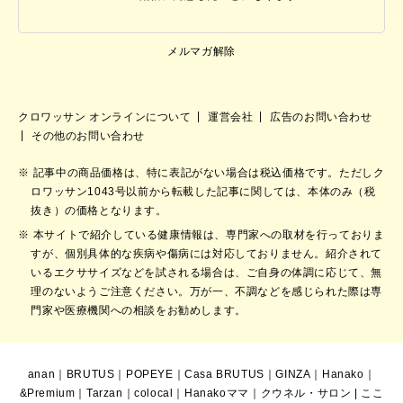
メルマガ解除
クロワッサン オンラインについて
運営会社
広告のお問い合わせ
その他のお問い合わせ
記事中の商品価格は、特に表記がない場合は税込価格です。ただしク
ロワッサン1043号以前から転載した記事に関しては、本体のみ（税
抜き）の価格となります。
本サイトで紹介している健康情報は、専門家への取材を行っておりま
すが、個別具体的な疾病や傷病には対応しておりません。紹介されて
いるエクササイズなどを試される場合は、ご自身の体調に応じて、無
理のないようご注意ください。万が一、不調などを感じられた際は専
門家や医療機関への相談をお勧めします。
anan
｜
BRUTUS
｜
POPEYE
｜
Casa BRUTUS
｜
GINZA
｜
Hanako
｜
&Premium
｜
Tarzan
｜
colocal
｜
Hanakoママ
｜
クウネル・サロン
|
ここ