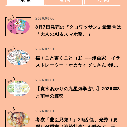
1
No.
2026.08.06
8月7日発売の『クロワッサン』最新号は
「大人のAI＆スマホ塾。」
2
No.
2026.07.31
描くこと書くこと（1）──漫画家、イラ
ストレーター・オカヤイヅミさん×漫画
家・鶴谷香央理さん
3
No.
2026.08.01
【真木あかりの九星気学占い】2026年8
月前半の運勢
4
No.
2026.08.01
考察『豊臣兄弟！』29話 仇、光秀（要
潤）が秀吉（池松壮亮）を動かす。天下