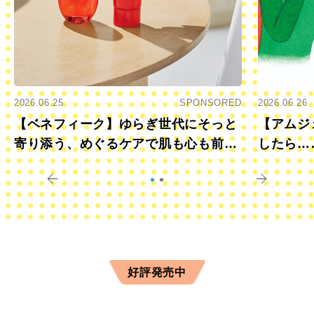
2026.06.25
SPONSORED
2026.06.26
【ベネフィーク】ゆらぎ世代にそっと
【アムジ
寄り添う、めぐるケアで肌も心も前向
したら…
きに
すか？
好評発売中