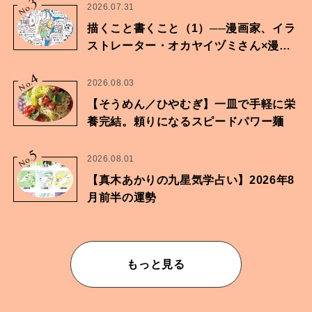
3
No.
2026.07.31
描くこと書くこと（1）──漫画家、イラ
ストレーター・オカヤイヅミさん×漫画
家・鶴谷香央理さん
4
No.
2026.08.03
【そうめん／ひやむぎ】一皿で手軽に栄
養完結。頼りになるスピードパワー麺
5
No.
2026.08.01
【真木あかりの九星気学占い】2026年8
月前半の運勢
もっと見る