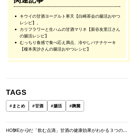
キウイの甘酒ヨーグルト寒天【白崎茶会の腸活おやつ
レシピ】。
カリフラワーと生ハムの甘酒マリネ【新谷友里江さん
の腸活レシピ】
むっちり食感で食べ応え満点、冷やしバナナケーキ
【榎本美沙さんの腸活おやつレシピ】
TAGS
#
まとめ
#
甘酒
#
腸活
#
麹菌
HOME
からだ
「飲む点滴」甘酒の健康効果がわかる３つの記