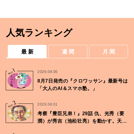
事。
人気ランキング
最 新
週 間
月 間
1
No.
2026.08.06
8月7日発売の『クロワッサン』最新号は
「大人のAI＆スマホ塾。」
2
No.
2026.08.01
考察『豊臣兄弟！』29話 仇、光秀（要
潤）が秀吉（池松壮亮）を動かす。天下
に向けた兄弟の分岐点。