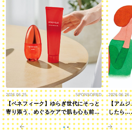
2026.06.25
SPONSORED
2026.06.26
【ベネフィーク】ゆらぎ世代にそっと
【アムジ
寄り添う、めぐるケアで肌も心も前向
したら…
きに
すか？