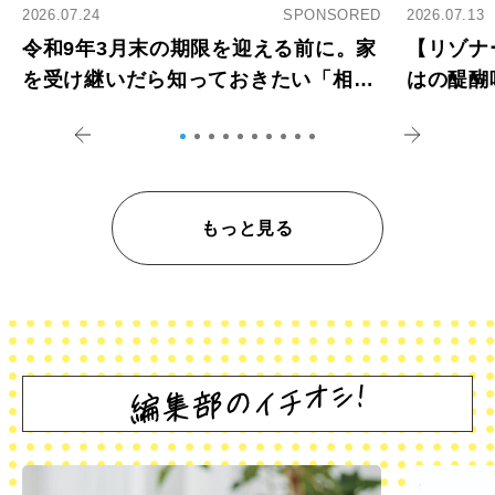
2026.07.24
SPONSORED
2026.07.13
令和9年3月末の期限を迎える前に。家
【リゾナ
を受け継いだら知っておきたい「相続
はの醍醐
登記の義務化」
アペロ
もっと見る