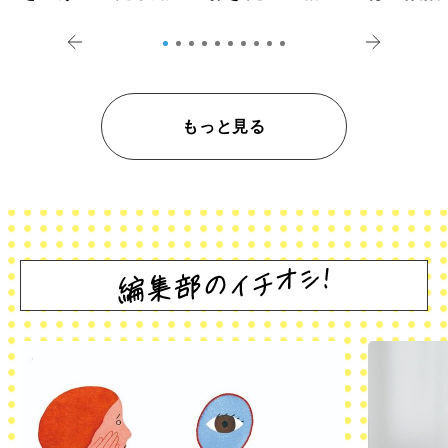
登記の義務化」
アペロ
もっと見る