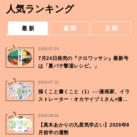
人気ランキング
最 新
週 間
月 間
1
No.
2026.07.23
7月24日発売の『クロワッサン』最新号
は「夏バテ撃退レシピ。」
2
No.
2026.07.31
描くこと書くこと（1）──漫画家、イラ
ストレーター・オカヤイヅミさん×漫画
家・鶴谷香央理さん
3
No.
2026.08.01
【真木あかりの九星気学占い】2026年8
月前半の運勢