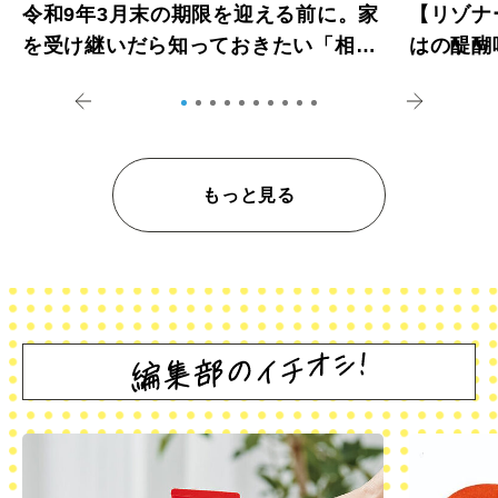
令和9年3月末の期限を迎える前に。家
【リゾナ
を受け継いだら知っておきたい「相続
はの醍醐
登記の義務化」
アペロ
もっと見る