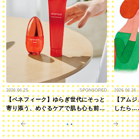
2026.06.25
SPONSORED
2026.06.26
【ベネフィーク】ゆらぎ世代にそっと
【アムジ
寄り添う、めぐるケアで肌も心も前向
したら…
きに
すか？