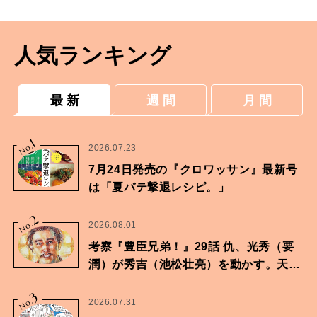
人気ランキング
最 新
週 間
月 間
1
No.
2026.07.23
7月24日発売の『クロワッサン』最新号
は「夏バテ撃退レシピ。」
2
No.
2026.08.01
考察『豊臣兄弟！』29話 仇、光秀（要
潤）が秀吉（池松壮亮）を動かす。天下
に向けた兄弟の分岐点。
3
No.
2026.07.31