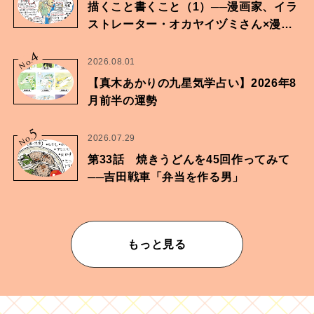
描くこと書くこと（1）──漫画家、イラ
ストレーター・オカヤイヅミさん×漫画
家・鶴谷香央理さん
4
No.
2026.08.01
【真木あかりの九星気学占い】2026年8
月前半の運勢
5
No.
2026.07.29
第33話 焼きうどんを45回作ってみて
──吉田戦車「弁当を作る男」
もっと見る