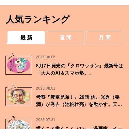
人気ランキング
最 新
週 間
月 間
1
No.
2026.08.06
8月7日発売の『クロワッサン』最新号は
「大人のAI＆スマホ塾。」
2
No.
2026.08.01
考察『豊臣兄弟！』29話 仇、光秀（要
潤）が秀吉（池松壮亮）を動かす。天下
に向けた兄弟の分岐点。
3
No.
2026.07.31
描くこと書くこと（1）──漫画家、イラ