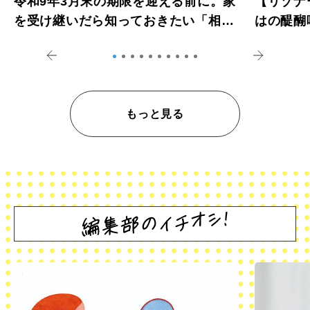
令和9年3月末の期限を迎える前に。家
【リゾナ
を受け継いだら知っておきたい「相続
はの醍醐
登記の義務化」
アペロ
もっと見る