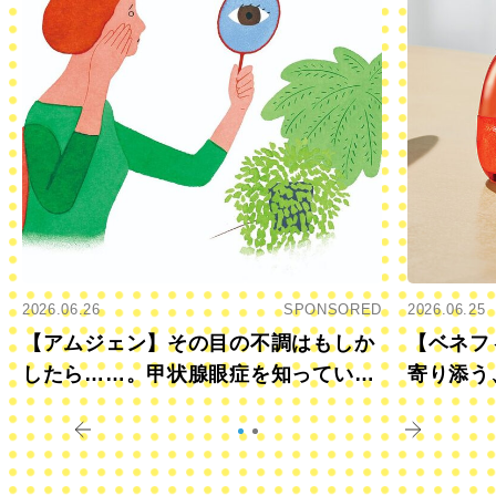
2026.06.26
SPONSORED
2026.06.25
【アムジェン】その目の不調はもしか
【ベネフ
したら……。甲状腺眼症を知っていま
寄り添う
すか？
きに