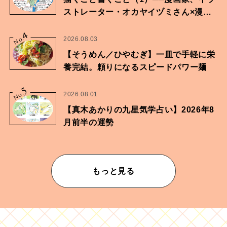
ストレーター・オカヤイヅミさん×漫画
家・鶴谷香央理さん
4
No.
2026.08.03
【そうめん／ひやむぎ】一皿で手軽に栄
養完結。頼りになるスピードパワー麺
5
No.
2026.08.01
【真木あかりの九星気学占い】2026年8
月前半の運勢
もっと見る