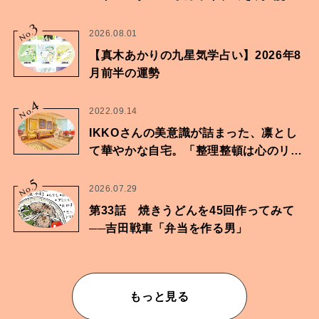
家・鶴谷香央理さん
3
No.
2026.08.01
【真木あかりの九星気学占い】2026年8
月前半の運勢
4
No.
2022.09.14
IKKOさんの美意識が詰まった、凛とし
て華やかな自宅。「整理整頓は心のリズ
ムが乱されないための作業」。
5
No.
2026.07.29
第33話 焼きうどんを45回作ってみて
──吉田戦車「弁当を作る男」
もっと見る