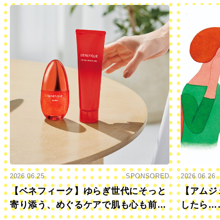
2026.06.25
SPONSORED
2026.06.26
【ベネフィーク】ゆらぎ世代にそっと
【アムジ
寄り添う、めぐるケアで肌も心も前向
したら…
きに
すか？