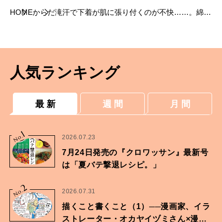
HOME
からだ
滝汗で下着が肌に張り付くのが不快……。綿
100%で肌にやさしく、涼しくキレイに着られ
るタンクトップはありませんか？【くらしのお
悩み相談室】
人気ランキング
最 新
週 間
月 間
1
No.
2026.07.23
7月24日発売の『クロワッサン』最新号
は「夏バテ撃退レシピ。」
2
No.
2026.07.31
描くこと書くこと（1）──漫画家、イラ
ストレーター・オカヤイヅミさん×漫画