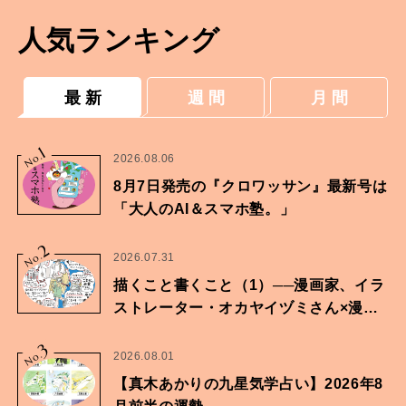
人気ランキング
最 新
週 間
月 間
1
No.
2026.08.06
8月7日発売の『クロワッサン』最新号は
「大人のAI＆スマホ塾。」
2
No.
2026.07.31
描くこと書くこと（1）──漫画家、イラ
ストレーター・オカヤイヅミさん×漫画
家・鶴谷香央理さん
3
No.
2026.08.01
【真木あかりの九星気学占い】2026年8