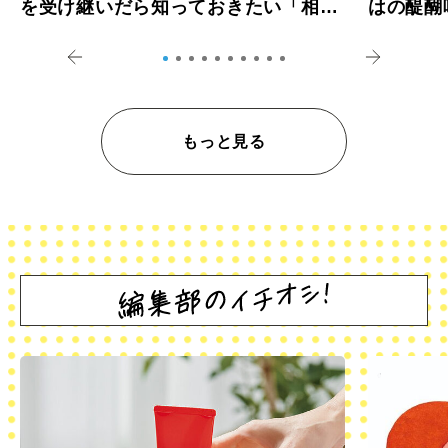
を受け継いだら知っておきたい「相続
はの醍醐
登記の義務化」
アペロ
もっと見る