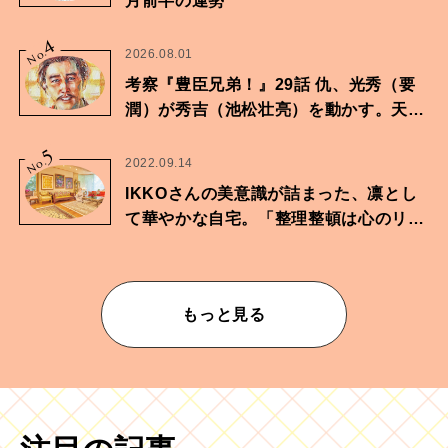
月前半の運勢
4
No.
2026.08.01
考察『豊臣兄弟！』29話 仇、光秀（要
潤）が秀吉（池松壮亮）を動かす。天下
に向けた兄弟の分岐点。
5
No.
2022.09.14
IKKOさんの美意識が詰まった、凛とし
て華やかな自宅。「整理整頓は心のリズ
ムが乱されないための作業」。
もっと見る