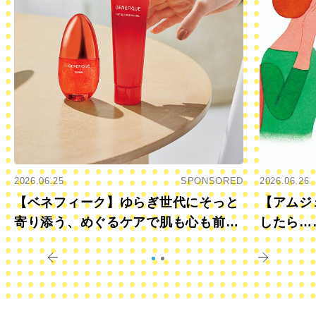
2026.06.25
SPONSORED
2026.06.26
【ベネフィーク】ゆらぎ世代にそっと
【アムジ
寄り添う、めぐるケアで肌も心も前向
したら…
きに
すか？