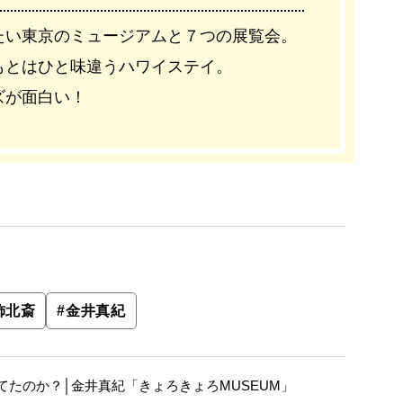
たい東京のミュージアムと７つの展覧会。
もとはひと味違うハワイステイ。
ズが面白い！
飾北斎
#
金井真紀
たのか？│金井真紀「きょろきょろMUSEUM」