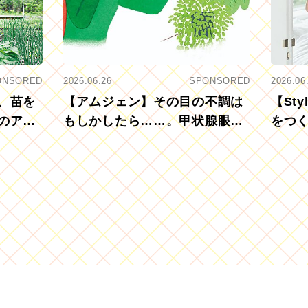
ONSORED
2026.06.26
SPONSORED
2026.06
、苗を
【アムジェン】その目の不調は
【St
のアグ
もしかしたら……。甲状腺眼症
をつ
を知っていますか？