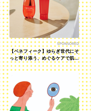
SPONSORED
【ベネフィーク】ゆらぎ世代にそ
っと寄り添う、めぐるケアで肌も
心も前向きに