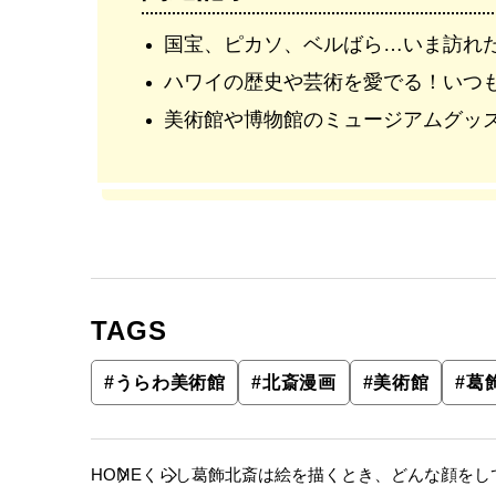
国宝、ピカソ、ベルばら…いま訪れ
ハワイの歴史や芸術を愛でる！いつ
美術館や博物館のミュージアムグッ
TAGS
#
うらわ美術館
#
北斎漫画
#
美術館
#
葛
HOME
くらし
葛飾北斎は絵を描くとき、どんな顔をして