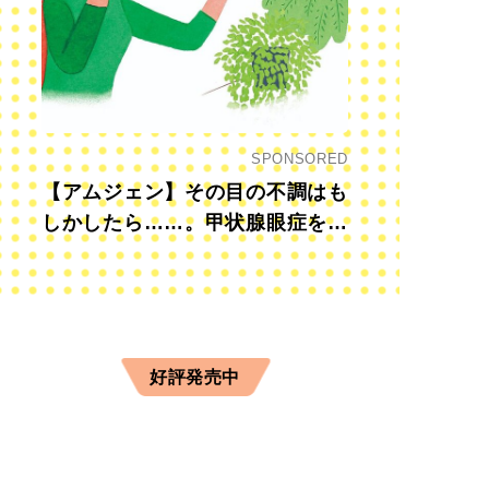
SPONSORED
【アムジェン】その目の不調はも
しかしたら……。甲状腺眼症を知
っていますか？
好評発売中