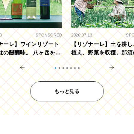
3
SPONSORED
2026.07.13
SP
ナーレ】ワインリゾート
【リゾナーレ】土を耕し
はの醍醐味。 八ヶ岳を望
植え、野菜を収穫。那須
ウ畑でアペロ
リツーリズモを体験
もっと見る