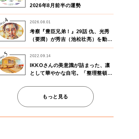
2026年8月前半の運勢
4
No.
2026.08.01
考察『豊臣兄弟！』29話 仇、光秀
（要潤）が秀吉（池松壮亮）を動か
す。天下に向けた兄弟の分岐点。
5
No.
2022.09.14
IKKOさんの美意識が詰まった、凛
として華やかな自宅。「整理整頓は
心のリズムが乱されないための作
業」。
もっと見る