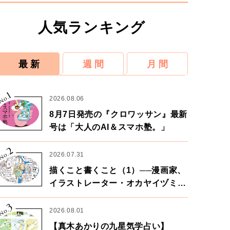
人気ランキング
最 新
週 間
月 間
1
No.
2026.08.06
8月7日発売の『クロワッサン』最新
号は「大人のAI＆スマホ塾。」
2
No.
2026.07.31
描くこと書くこと（1）──漫画家、
イラストレーター・オカヤイヅミさ
ん×漫画家・鶴谷香央理さん
3
No.
2026.08.01
【真木あかりの九星気学占い】