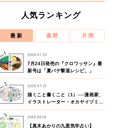
人気ランキング
最 新
週 間
月 間
1
No.
2026.07.23
7月24日発売の『クロワッサン』最
新号は「夏バテ撃退レシピ。」
2
No.
2026.07.31
描くこと書くこと（1）──漫画家、
イラストレーター・オカヤイヅミさ
ん×漫画家・鶴谷香央理さん
3
No.
2026.08.01
【真木あかりの九星気学占い】