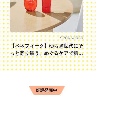
SPONSORED
【ベネフィーク】ゆらぎ世代にそ
っと寄り添う、めぐるケアで肌も
心も前向きに
好評発売中