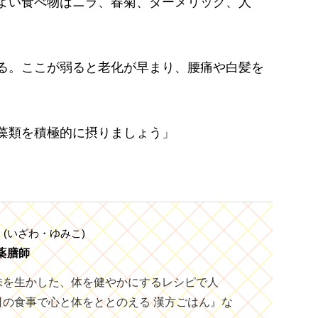
よい食べ物はニラ、春菊、ターメリック、人
る。ここが弱ると老化が早まり、腰痛や白髪を
藻類を積極的に摂りましょう」
ん
(いざわ・ゆみこ)
薬膳師
味を生かした、体を健やかにするレシピで人
日の食事で心と体をととのえる 漢方ごはん』な