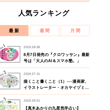
人気ランキング
最 新
週 間
月 間
1
No.
2026.08.06
8月7日発売の『クロワッサン』最新
茎の部分だけ先に鍋に入れ、少し煮る。
号は「大人のAI＆スマホ塾。」
2
No.
2026.07.31
描くこと書くこと（1）──漫画家、
イラストレーター・オカヤイヅミさ
ん×漫画家・鶴谷香央理さん
3
No.
2026.08.01
【真木あかりの九星気学占い】