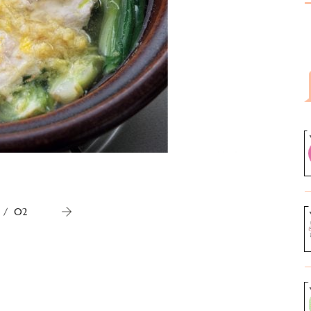
小松菜は
/
02