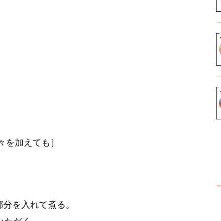
々を加えても］
。
部分を入れて煮る。