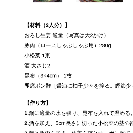
【材料（2人分）】
おろし生姜 適量（写真は大2かけ）
豚肉（ロースしゃぶしゃぶ用）280g
小松菜 1束
酒 大さじ2
昆布（3×4cm） 1枚
即席ポン酢［醤油に柚子少々を搾る。鰹節少
【作り方】
1.
鍋に適量の水を張り、昆布を入れて温める
2.
酒を加え、5cm長さに切った小松菜の茎の