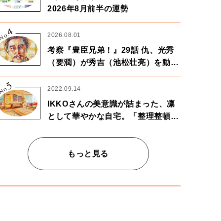
2026年8月前半の運勢
4
No.
2026.08.01
考察『豊臣兄弟！』29話 仇、光秀
（要潤）が秀吉（池松壮亮）を動か
す。天下に向けた兄弟の分岐点。
5
No.
2022.09.14
IKKOさんの美意識が詰まった、凛
として華やかな自宅。「整理整頓は
心のリズムが乱されないための作
業」。
もっと見る