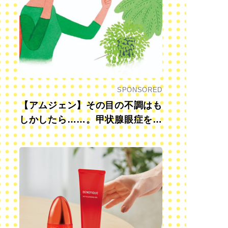
SPONSORED
【アムジェン】その目の不調はも
しかしたら……。甲状腺眼症を知
っていますか？