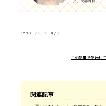
ど、著書多数。
『クロワッサン』1059号より
この記事で使われ
関連記事