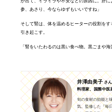
が出て、イライラや不安などの原因に。肝に
参、あさり、今ならゆずもいいですね」
そして腎は、体を温めるヒーターの役割をす
引き起こす。
「腎をいたわるのは黒い食べ物。黒ごまや海
井澤由美子
さ
料理家、国際中医
旬の食材の効能と
気。監修した『毎