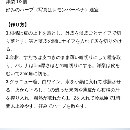
洋梨 1/2個
好みのハーブ（写真はレモンバーベナ）適宜
【作り方】
1.
柑橘は皮の上下を落とし、外皮を薄皮ごとナイフで切
り落とす。実と薄皮の間にナイフを入れて房を切り分け
る。
2.
金柑、すだちは皮つきのまま薄い輪切りにして種を取
り、バナナは1㎝厚さほどの輪切りにする。洋梨は皮を
むいて2mc角に切る。
3.
グラニュー糖、白ワイン、水を小鍋に入れて沸騰させ
る。火から下ろし、1の残った果肉や薄皮から柑橘の汁
を搾り入れ、粗熱が取れたら1、2を入れて冷蔵庫で1時
間以上冷やす。好みでハーブを散らす。