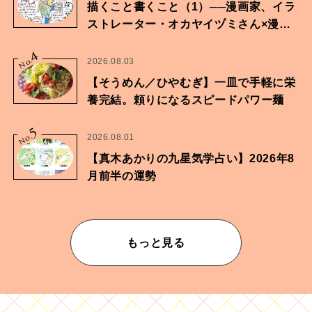
描くこと書くこと（1）──漫画家、イラ
ストレーター・オカヤイヅミさん×漫画
家・鶴谷香央理さん
4
No.
2026.08.03
【そうめん／ひやむぎ】一皿で手軽に栄
養完結。頼りになるスピードパワー麺
5
No.
2026.08.01
【真木あかりの九星気学占い】2026年8
月前半の運勢
もっと見る