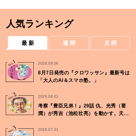
人気ランキング
最 新
週 間
月 間
1
No.
2026.08.06
8月7日発売の『クロワッサン』最新号は
「大人のAI＆スマホ塾。」
2
No.
2026.08.01
考察『豊臣兄弟！』29話 仇、光秀（要
潤）が秀吉（池松壮亮）を動かす。天下
に向けた兄弟の分岐点。
3
No.
2026.07.31