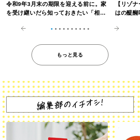
令和9年3月末の期限を迎える前に。家
【リゾナ
を受け継いだら知っておきたい「相続
はの醍醐
登記の義務化」
アペロ
もっと見る