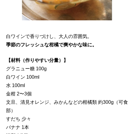
白ワインで香りづけし、大人の雰囲気。
季節のフレッシュな柑橘で爽やかな味に。
【材料（作りやすい分量）】
グラニュー糖 100g
白ワイン 100ml
水 100ml
金柑 2〜3個
文旦、清見オレンジ、みかんなどの柑橘類 約300g（可食
部）
すだち 少々
バナナ 1本