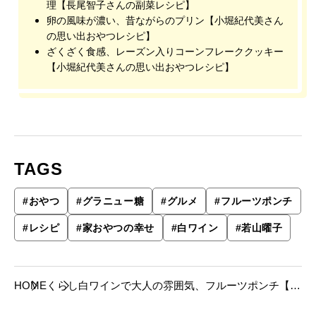
理【長尾智子さんの副菜レシピ】
卵の風味が濃い、昔ながらのプリン【小堀紀代美さん
の思い出おやつレシピ】
ざくざく食感、レーズン入りコーンフレーククッキー
【小堀紀代美さんの思い出おやつレシピ】
TAGS
#
おやつ
#
グラニュー糖
#
グルメ
#
フルーツポンチ
#
レシピ
#
家おやつの幸せ
#
白ワイン
#
若山曜子
HOME
くらし
白ワインで大人の雰囲気、フルーツポンチ【若
山曜子さんの懐かしおやつレシピ】