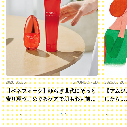
2026.06.25
SPONSORED
2026.06.26
【ベネフィーク】ゆらぎ世代にそっと
【アムジ
寄り添う、めぐるケアで肌も心も前向
したら…
きに
すか？