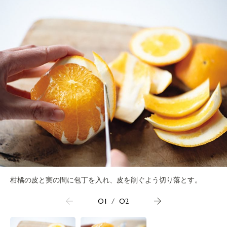
柑橘の皮と実の間に包丁を入れ、皮を削ぐよう切り落とす。
01
/
02