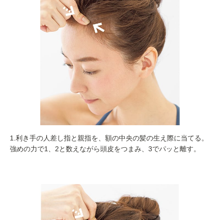
1.利き手の人差し指と親指を、額の中央の髪の生え際に当てる。
強めの力で1、2と数えながら頭皮をつまみ、3でパッと離す。