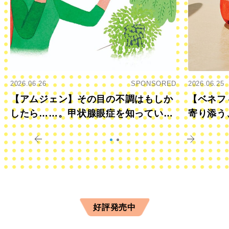
2026.06.26
SPONSORED
2026.06.25
【アムジェン】その目の不調はもしか
【ベネフ
したら……。甲状腺眼症を知っていま
寄り添う
すか？
きに
好評発売中