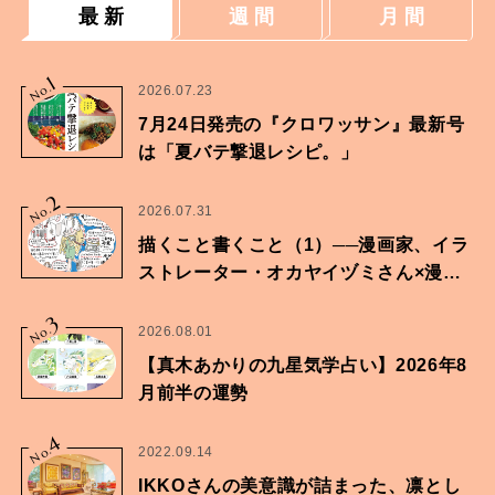
最 新
週 間
月 間
1
No.
2026.07.23
7月24日発売の『クロワッサン』最新号
は「夏バテ撃退レシピ。」
2
No.
2026.07.31
描くこと書くこと（1）──漫画家、イラ
ストレーター・オカヤイヅミさん×漫画
家・鶴谷香央理さん
3
No.
2026.08.01
【真木あかりの九星気学占い】2026年8
月前半の運勢
4
No.
2022.09.14
IKKOさんの美意識が詰まった、凛とし