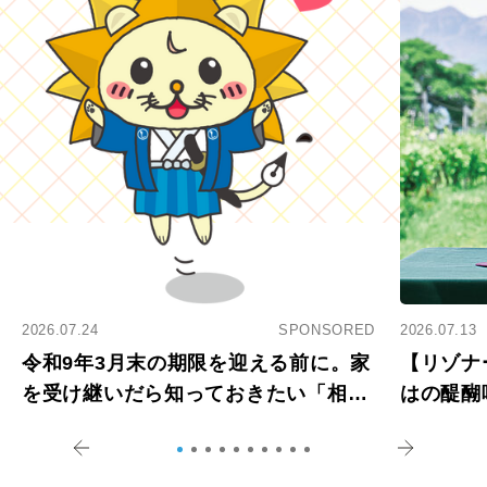
2026.07.24
SPONSORED
2026.07.13
令和9年3月末の期限を迎える前に。家
【リゾナ
を受け継いだら知っておきたい「相続
はの醍醐
登記の義務化」
アペロ