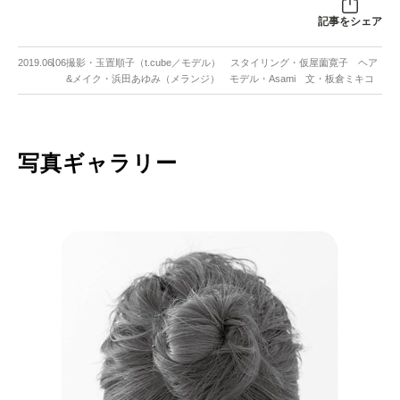
記事をシェア
2019.06.06
撮影・玉置順子（t.cube／モデル） スタイリング・仮屋薗寛子 ヘア
&メイク・浜田あゆみ（メランジ） モデル・Asami 文・板倉ミキコ
写真ギャラリー