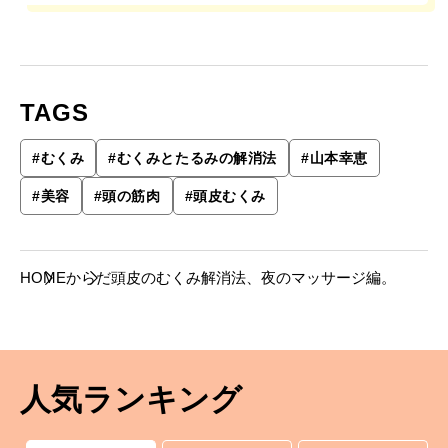
TAGS
#
むくみ
#
むくみとたるみの解消法
#
山本幸恵
#
美容
#
頭の筋肉
#
頭皮むくみ
HOME
からだ
頭皮のむくみ解消法、夜のマッサージ編。
人気ランキング