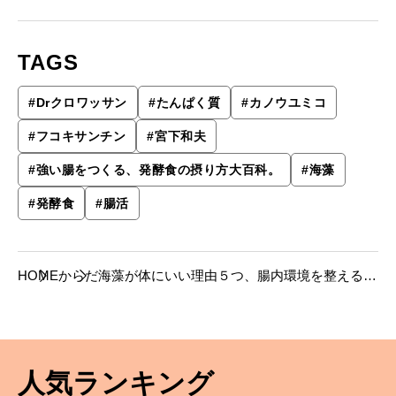
TAGS
#
Drクロワッサン
#
たんぱく質
#
カノウユミコ
#
フコキサンチン
#
宮下和夫
#
強い腸をつくる、発酵食の摂り方大百科。
#
海藻
#
発酵食
#
腸活
HOME
からだ
海藻が体にいい理由５つ、腸内環境を整える食
物繊維のほかにもおまけがいっぱい。
人気ランキング