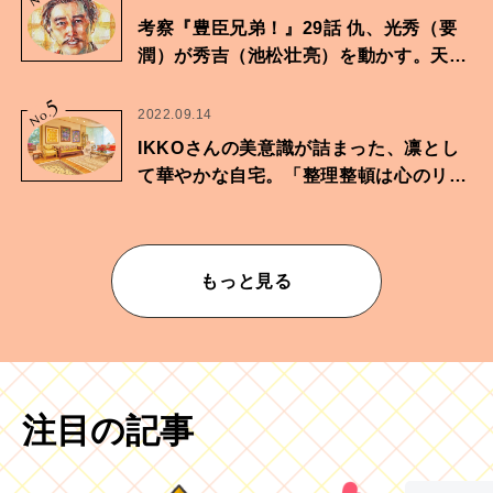
考察『豊臣兄弟！』29話 仇、光秀（要
潤）が秀吉（池松壮亮）を動かす。天下
に向けた兄弟の分岐点。
5
No.
2022.09.14
IKKOさんの美意識が詰まった、凛とし
て華やかな自宅。「整理整頓は心のリズ
ムが乱されないための作業」。
もっと見る
注目の記事