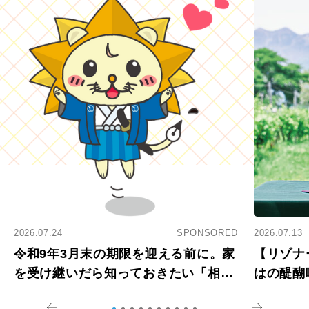
2026.07.24
SPONSORED
2026.07.13
令和9年3月末の期限を迎える前に。家
【リゾナ
を受け継いだら知っておきたい「相続
はの醍醐
登記の義務化」
アペロ