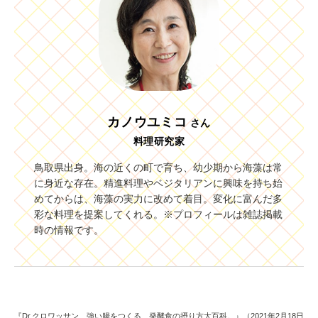
カノウユミコ
さん
料理研究家
鳥取県出身。海の近くの町で育ち、幼少期から海藻は常
に身近な存在。精進料理やベジタリアンに興味を持ち始
めてからは、海藻の実力に改めて着目。変化に富んだ多
彩な料理を提案してくれる。※プロフィールは雑誌掲載
時の情報です。
『Dr.クロワッサン 強い腸をつくる、発酵食の摂り方大百科。』（2021年2月18日