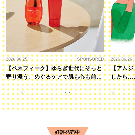
2026.06.25
SPONSORED
2026.06.26
【ベネフィーク】ゆらぎ世代にそっと
【アムジ
寄り添う、めぐるケアで肌も心も前向
したら…
きに
すか？
好評発売中