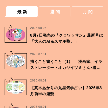
最 新
週 間
月 間
1
No.
2026.08.06
8月7日発売の『クロワッサン』最新号は
「大人のAI＆スマホ塾。」
2
No.
2026.07.31
描くこと書くこと（1）──漫画家、イラ
ストレーター・オカヤイヅミさん×漫画
家・鶴谷香央理さん
3
No.
2026.08.01
【真木あかりの九星気学占い】2026年8
月前半の運勢
4
No.
2026.08.01