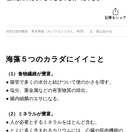
記事をシェア
2023.11.03
撮影・青木和義（カノウユミコさん、料理） 文・葛山あかね
海藻５つのカラダにイイこと
（1）食物繊維が豊富。
● 腸管で多くの水分と結びついて便のかさを増す。
● 塩分、重金属などの有害物質の排出。
● 腸内細菌のエサになる。
（2）ミネラルが豊富。
● 人が必要とするミネラルをほとんど含む。
● とくに多く含まれるカリウムには、心臓や筋肉機能の