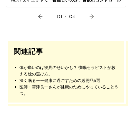
NEXT
ダイエットで一番難しいのが、食欲のコントロール
01
/
04
関連記事
体が痛いのは寝具のせいかも？ 快眠セラピストが教
える枕の選び方。
深く眠るーー健康に過ごすための必需品5選
医師・帯津良一さんが健康のためにやっていること５
つ。