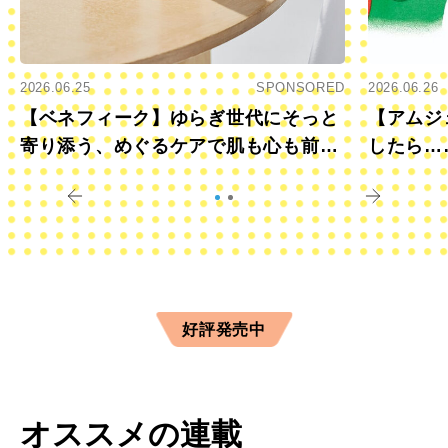
2026.06.25
SPONSORED
2026.06.26
【ベネフィーク】ゆらぎ世代にそっと
【アムジ
寄り添う、めぐるケアで肌も心も前向
したら…
きに
すか？
好評発売中
オススメの連載