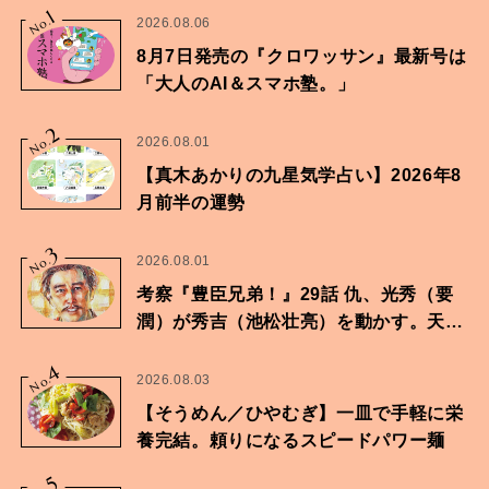
1
No.
2026.08.06
8月7日発売の『クロワッサン』最新号は
「大人のAI＆スマホ塾。」
2
No.
2026.08.01
【真木あかりの九星気学占い】2026年8
月前半の運勢
3
No.
2026.08.01
考察『豊臣兄弟！』29話 仇、光秀（要
潤）が秀吉（池松壮亮）を動かす。天下
に向けた兄弟の分岐点。
4
No.
2026.08.03
【そうめん／ひやむぎ】一皿で手軽に栄
養完結。頼りになるスピードパワー麺
5