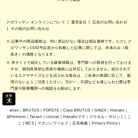
クロワッサン オンラインについて
運営会社
広告のお問い合わせ
その他のお問い合わせ
記事中の商品価格は、特に表記がない場合は税込価格です。ただしク
ロワッサン1043号以前から転載した記事に関しては、本体のみ（税
抜き）の価格となります。
本サイトで紹介している健康情報は、専門家への取材を行っておりま
すが、個別具体的な疾病や傷病には対応しておりません。紹介されて
いるエクササイズなどを試される場合は、ご自身の体調に応じて、無
理のないようご注意ください。万が一、不調などを感じられた際は専
門家や医療機関への相談をお勧めします。
文字
大
anan
｜
BRUTUS
｜
POPEYE
｜
Casa BRUTUS
｜
GINZA
｜
Hanako
｜
&Premium
｜
Tarzan
｜
colocal
｜
Hanakoママ
｜
クウネル・サロン
|
ここ
こ
|
MCS
|
マガジンワールド
｜
広告掲載
｜
Privacy Policy
|