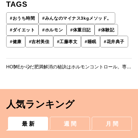
TAGS
#
おうち時間
#
みんなのマイナス3kgメソッド。
#
ダイエット
#
ホルモン
#
体重日記
#
体験記
#
健康
#
吉村美佳
#
工藤孝文
#
睡眠
#
花井典子
HOME
からだ
肥満解消の秘訣はホルモンコントロール。専門
医の指導で3kg痩せに挑戦！
人気ランキング
最 新
週 間
月 間