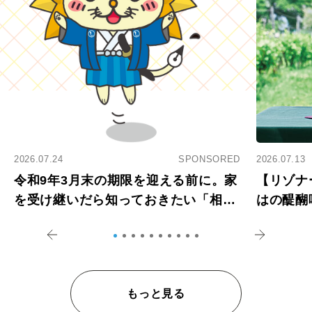
2026.07.24
SPONSORED
2026.07.13
令和9年3月末の期限を迎える前に。家
【リゾナ
を受け継いだら知っておきたい「相続
はの醍醐
登記の義務化」
アペロ
もっと見る