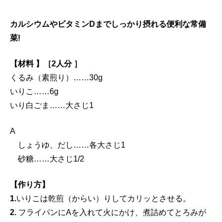
カルシウムやビタミンDまでしっかり摂れる便利な常備
菜!
【材料 】［2人分 ］
くるみ（素煎り）……30g
いりこ……6g
いり白ごま……大さじ1
A
しょうゆ、だし……各大さじ1
砂糖……大さじ1/2
【作り方】
1.
いりこは乾煎（からい）りしてカリッとさせる。
2.
フライパンにAを入れて火にかけ、煮詰めてとろみが