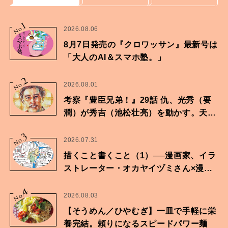
1
No.
2026.08.06
8月7日発売の『クロワッサン』最新号は
「大人のAI＆スマホ塾。」
2
No.
2026.08.01
考察『豊臣兄弟！』29話 仇、光秀（要
潤）が秀吉（池松壮亮）を動かす。天下
に向けた兄弟の分岐点。
3
No.
2026.07.31
描くこと書くこと（1）──漫画家、イラ
ストレーター・オカヤイヅミさん×漫画
家・鶴谷香央理さん
4
No.
2026.08.03
【そうめん／ひやむぎ】一皿で手軽に栄
養完結。頼りになるスピードパワー麺