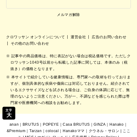
メルマガ解除
クロワッサン オンラインについて
運営会社
広告のお問い合わせ
その他のお問い合わせ
記事中の商品価格は、特に表記がない場合は税込価格です。ただしク
ロワッサン1043号以前から転載した記事に関しては、本体のみ（税
抜き）の価格となります。
本サイトで紹介している健康情報は、専門家への取材を行っておりま
すが、個別具体的な疾病や傷病には対応しておりません。紹介されて
いるエクササイズなどを試される場合は、ご自身の体調に応じて、無
理のないようご注意ください。万が一、不調などを感じられた際は専
門家や医療機関への相談をお勧めします。
文字
大
anan
｜
BRUTUS
｜
POPEYE
｜
Casa BRUTUS
｜
GINZA
｜
Hanako
｜
&Premium
｜
Tarzan
｜
colocal
｜
Hanakoママ
｜
クウネル・サロン
|
ここ