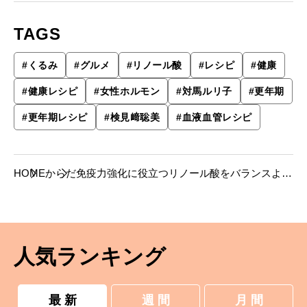
TAGS
#
くるみ
#
グルメ
#
リノール酸
#
レシピ
#
健康
#
健康レシピ
#
女性ホルモン
#
対馬ルリ子
#
更年期
#
更年期レシピ
#
検見﨑聡美
#
血液血管レシピ
HOME
からだ
免疫力強化に役立つリノール酸をバランスよく
含むくるみ。３つの健康レシピでちょこちょこ
つまんで。
人気ランキング
最 新
週 間
月 間