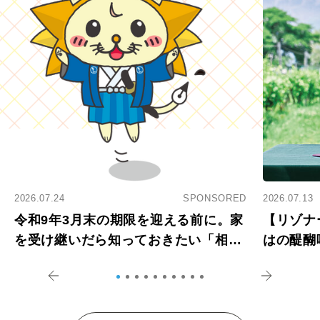
2026.07.24
SPONSORED
2026.07.13
令和9年3月末の期限を迎える前に。家
【リゾナ
を受け継いだら知っておきたい「相続
はの醍醐
登記の義務化」
アペロ