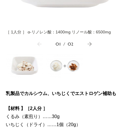
［ 1人分 ］ α-リノレン酸：1400mg リノール酸：6500mg
01
/
02
乳製品でカルシウム、いちじくでエストロゲン補助も
【材料 】［2人分 ］
くるみ（素煎り）……30g
いちじく（ドライ）……1個（20g）