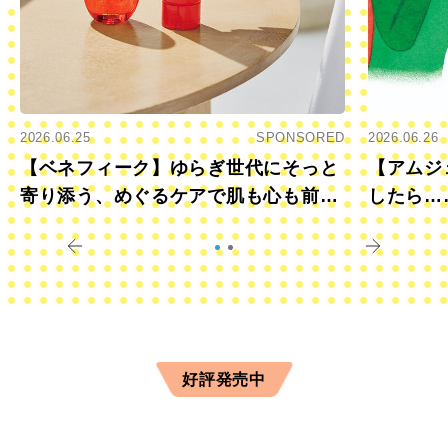
2026.06.25
SPONSORED
2026.06.26
【ベネフィーク】ゆらぎ世代にそっと
【アムジ
寄り添う、めぐるケアで肌も心も前向
したら…
きに
すか？
好評発売中