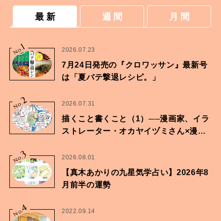
最 新
週 間
月 間
1
No.
2026.07.23
7月24日発売の『クロワッサン』最新号
は「夏バテ撃退レシピ。」
2
No.
2026.07.31
描くこと書くこと（1）──漫画家、イラ
ストレーター・オカヤイヅミさん×漫画
家・鶴谷香央理さん
3
No.
2026.08.01
【真木あかりの九星気学占い】2026年8
月前半の運勢
4
No.
2022.09.14