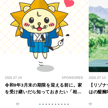
2026.07.24
SPONSORED
2026.07.13
令和9年3月末の期限を迎える前に。家
【リゾナ
を受け継いだら知っておきたい「相続
はの醍醐
登記の義務化」
アペロ