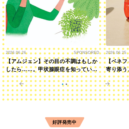
2026.06.26
SPONSORED
2026.06.25
【アムジェン】その目の不調はもしか
【ベネフ
したら……。甲状腺眼症を知っていま
寄り添う
すか？
きに
好評発売中