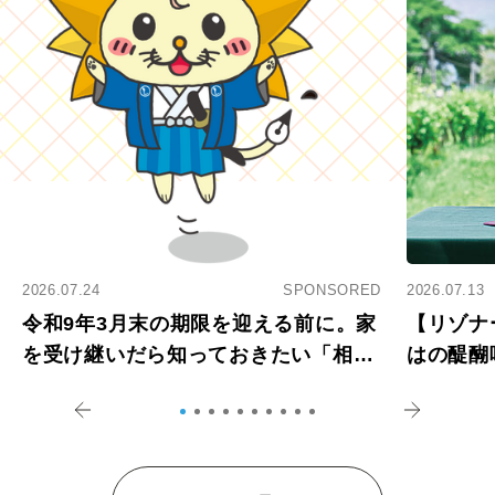
2026.07.24
SPONSORED
2026.07.13
令和9年3月末の期限を迎える前に。家
【リゾナ
を受け継いだら知っておきたい「相続
はの醍醐
登記の義務化」
アペロ