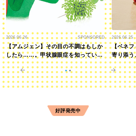
2026.06.26
SPONSORED
2026.06.25
【アムジェン】その目の不調はもしか
【ベネフ
したら……。甲状腺眼症を知っていま
寄り添う
すか？
きに
好評発売中