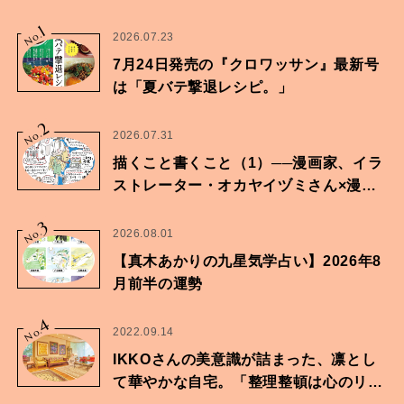
1
No.
2026.07.23
7月24日発売の『クロワッサン』最新号
は「夏バテ撃退レシピ。」
2
No.
2026.07.31
描くこと書くこと（1）──漫画家、イラ
ストレーター・オカヤイヅミさん×漫画
家・鶴谷香央理さん
3
No.
2026.08.01
【真木あかりの九星気学占い】2026年8
月前半の運勢
4
No.
2022.09.14
IKKOさんの美意識が詰まった、凛とし
て華やかな自宅。「整理整頓は心のリズ