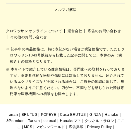
メルマガ解除
クロワッサン オンラインについて
運営会社
広告のお問い合わせ
その他のお問い合わせ
記事中の商品価格は、特に表記がない場合は税込価格です。ただしク
ロワッサン1043号以前から転載した記事に関しては、本体のみ（税
抜き）の価格となります。
本サイトで紹介している健康情報は、専門家への取材を行っておりま
すが、個別具体的な疾病や傷病には対応しておりません。紹介されて
いるエクササイズなどを試される場合は、ご自身の体調に応じて、無
理のないようご注意ください。万が一、不調などを感じられた際は専
門家や医療機関への相談をお勧めします。
anan
｜
BRUTUS
｜
POPEYE
｜
Casa BRUTUS
｜
GINZA
｜
Hanako
｜
&Premium
｜
Tarzan
｜
colocal
｜
Hanakoママ
｜
クウネル・サロン
|
ここ
こ
|
MCS
|
マガジンワールド
｜
広告掲載
｜
Privacy Policy
|