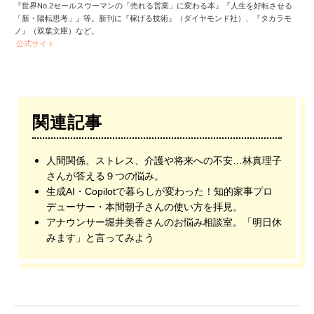
『世界No.2セールスウーマンの「売れる営業」に変わる本』『人生を好転させる
「新・陽転思考」』等。新刊に『稼げる技術』（ダイヤモンド社）、『タカラモ
ノ』（双葉文庫）など。
公式サイト
関連記事
人間関係、ストレス、介護や将来への不安…林真理子
さんが答える９つの悩み。
生成AI・Copilotで暮らしが変わった！知的家事プロ
デューサー・本間朝子さんの使い方を拝見。
アナウンサー堀井美香さんのお悩み相談室。「明日休
みます」と言ってみよう