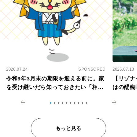
2026.07.24
SPONSORED
2026.07.13
令和9年3月末の期限を迎える前に。家
【リゾナ
を受け継いだら知っておきたい「相続
はの醍醐
登記の義務化」
アペロ
もっと見る