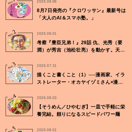
No.
2026.08.06
8月7日発売の『クロワッサン』最新号は
「大人のAI＆スマホ塾。」
2
No.
2026.08.01
考察『豊臣兄弟！』29話 仇、光秀（要
潤）が秀吉（池松壮亮）を動かす。天下
に向けた兄弟の分岐点。
3
No.
2026.07.31
描くこと書くこと（1）──漫画家、イラ
ストレーター・オカヤイヅミさん×漫画
家・鶴谷香央理さん
4
No.
2026.08.03
【そうめん／ひやむぎ】一皿で手軽に栄
養完結。頼りになるスピードパワー麺
5
No.
2026.08.01