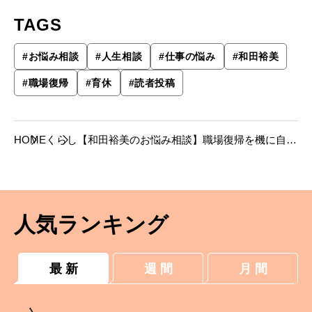
TAGS
#
お悩み相談
#
人生相談
#
仕事の悩み
#
和田裕美
#
職場復帰
#
育休
#
読者投稿
HOME
くらし
【和田裕美のお悩み相談】職場復帰を機に自分
を変えたい。
人気ランキング
最 新
週 間
月 間
1