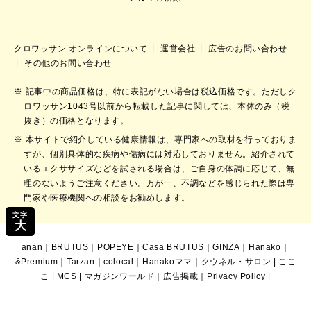
クロワッサン オンラインについて
運営会社
広告のお問い合わせ
その他のお問い合わせ
記事中の商品価格は、特に表記がない場合は税込価格です。ただしク
ロワッサン1043号以前から転載した記事に関しては、本体のみ（税
抜き）の価格となります。
本サイトで紹介している健康情報は、専門家への取材を行っておりま
すが、個別具体的な疾病や傷病には対応しておりません。紹介されて
いるエクササイズなどを試される場合は、ご自身の体調に応じて、無
理のないようご注意ください。万が一、不調などを感じられた際は専
門家や医療機関への相談をお勧めします。
文字
大
anan
｜
BRUTUS
｜
POPEYE
｜
Casa BRUTUS
｜
GINZA
｜
Hanako
｜
&Premium
｜
Tarzan
｜
colocal
｜
Hanakoママ
｜
クウネル・サロン
|
ここ
こ
|
MCS
|
マガジンワールド
｜
広告掲載
｜
Privacy Policy
|