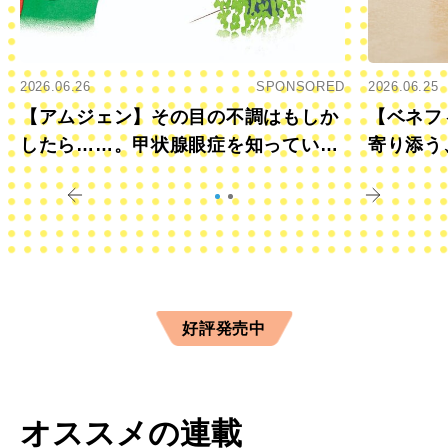
2026.06.26
SPONSORED
2026.06.25
【アムジェン】その目の不調はもしか
【ベネフ
したら……。甲状腺眼症を知っていま
寄り添う
すか？
きに
好評発売中
オススメの連載