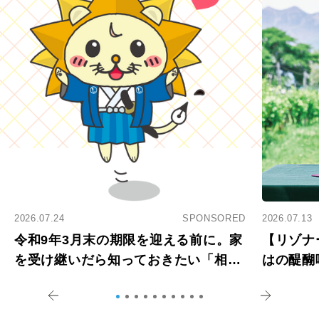
2026.07.24
SPONSORED
2026.07.13
令和9年3月末の期限を迎える前に。家
【リゾナ
を受け継いだら知っておきたい「相続
はの醍醐
登記の義務化」
アペロ