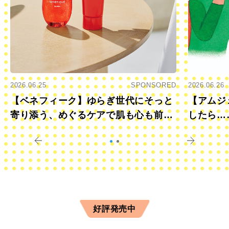
2026.06.25
SPONSORED
2026.06.26
【ベネフィーク】ゆらぎ世代にそっと
【アムジ
寄り添う、めぐるケアで肌も心も前向
したら…
きに
すか？
好評発売中