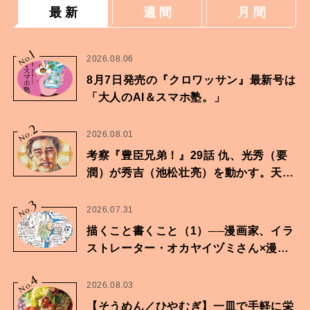
最 新
週 間
月 間
1
No.
2026.08.06
8月7日発売の『クロワッサン』最新号は
「大人のAI＆スマホ塾。」
2
No.
2026.08.01
考察『豊臣兄弟！』29話 仇、光秀（要
潤）が秀吉（池松壮亮）を動かす。天下
に向けた兄弟の分岐点。
3
No.
2026.07.31
描くこと書くこと（1）──漫画家、イラ
ストレーター・オカヤイヅミさん×漫画
家・鶴谷香央理さん
4
No.
2026.08.03
【そうめん／ひやむぎ】一皿で手軽に栄