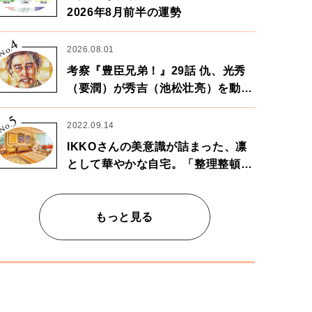
2026年8月前半の運勢
4
No.
2026.08.01
考察『豊臣兄弟！』29話 仇、光秀
（要潤）が秀吉（池松壮亮）を動か
す。天下に向けた兄弟の分岐点。
5
No.
2022.09.14
IKKOさんの美意識が詰まった、凛
として華やかな自宅。「整理整頓は
心のリズムが乱されないための作
業」。
もっと見る