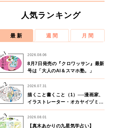
人気ランキング
最 新
週 間
月 間
1
No.
2026.08.06
8月7日発売の『クロワッサン』最新
号は「大人のAI＆スマホ塾。」
2
No.
2026.07.31
描くこと書くこと（1）──漫画家、
イラストレーター・オカヤイヅミさ
ん×漫画家・鶴谷香央理さん
3
No.
2026.08.01
【真木あかりの九星気学占い】