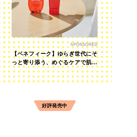
SPONSORED
【ベネフィーク】ゆらぎ世代にそ
っと寄り添う、めぐるケアで肌も
心も前向きに
好評発売中