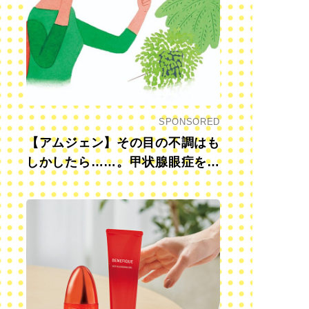
SPONSORED
【アムジェン】その目の不調はも
しかしたら……。甲状腺眼症を知
っていますか？