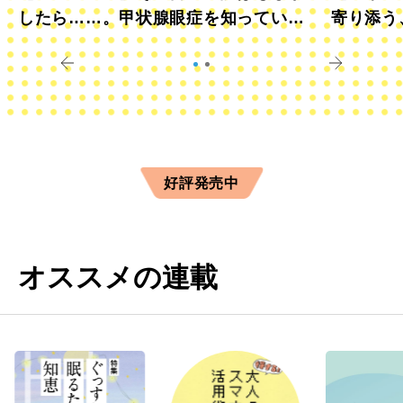
したら……。甲状腺眼症を知っていま
寄り添う
すか？
きに
好評発売中
オススメの連載