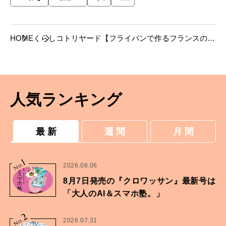
HOME
くらし
コトリヤード【フライパンで作るフランスの煮
込み】
人気ランキング
最 新
週 間
月 間
1
No.
2026.08.06
8月7日発売の『クロワッサン』最新号は
「大人のAI＆スマホ塾。」
2
No.
2026.07.31