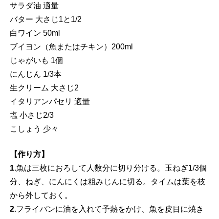
サラダ油 適量
バター 大さじ1と1/2
白ワイン 50ml
ブイヨン（魚またはチキン）200ml
じゃがいも 1個
にんじん 1/3本
生クリーム 大さじ2
イタリアンパセリ 適量
塩 小さじ2/3
こしょう 少々
【作り方】
1.
魚は三枚におろして人数分に切り分ける。玉ねぎ1/3個
分、ねぎ、にんにくは粗みじんに切る。タイムは葉を枝
から外しておく。
2.
フライパンに油を入れて予熱をかけ、魚を皮目に焼き