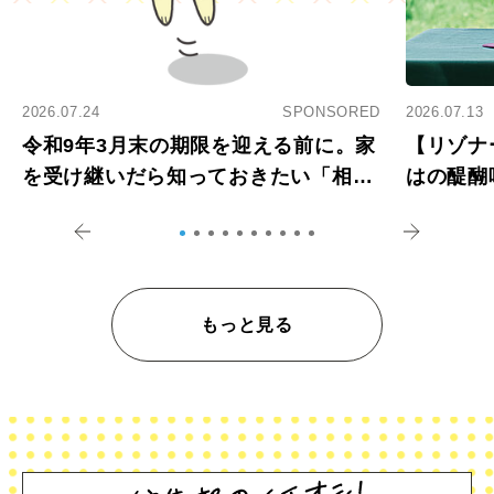
2026.07.24
SPONSORED
2026.07.13
令和9年3月末の期限を迎える前に。家
【リゾナ
を受け継いだら知っておきたい「相続
はの醍醐
登記の義務化」
アペロ
もっと見る