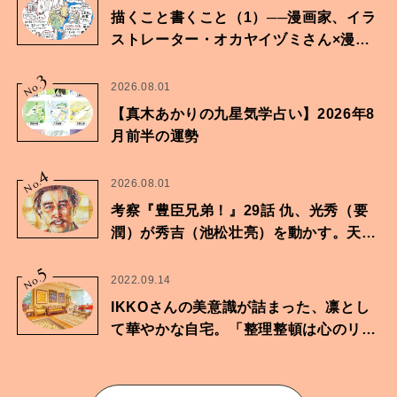
描くこと書くこと（1）──漫画家、イラ
ストレーター・オカヤイヅミさん×漫画
家・鶴谷香央理さん
3
No.
2026.08.01
【真木あかりの九星気学占い】2026年8
月前半の運勢
4
No.
2026.08.01
考察『豊臣兄弟！』29話 仇、光秀（要
潤）が秀吉（池松壮亮）を動かす。天下
に向けた兄弟の分岐点。
5
No.
2022.09.14
IKKOさんの美意識が詰まった、凛とし
て華やかな自宅。「整理整頓は心のリズ
ムが乱されないための作業」。