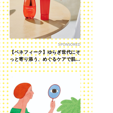
SPONSORED
【ベネフィーク】ゆらぎ世代にそ
っと寄り添う、めぐるケアで肌も
心も前向きに