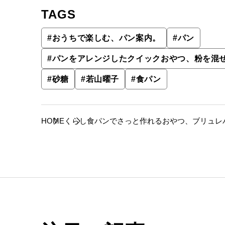
TAGS
#
おうちで楽しむ、パン案内。
#
パン
#
パンをアレンジしたクイックおやつ、粉を混
#
砂糖
#
若山曜子
#
食パン
HOME
くらし
食パンでさっと作れるおやつ、ブリュレ