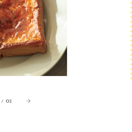
砂糖が溶
/
02