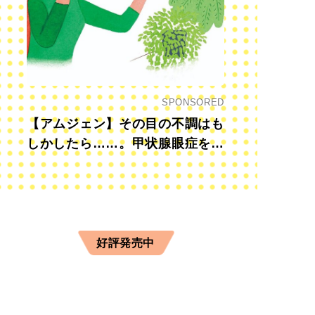
SPONSORED
【アムジェン】その目の不調はも
しかしたら……。甲状腺眼症を知
っていますか？
けたら手早くパンを入れる。焦げすぎに注意。
好評発売中