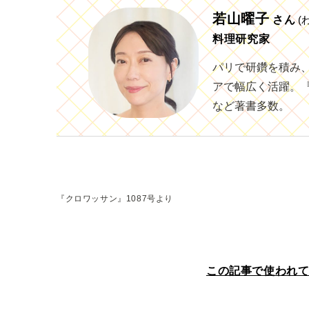
若山曜子
さん
(
料理研究家
パリで研鑽を積み
アで幅広く活躍。
など著書多数。
『クロワッサン』1087号より
この記事で使われ