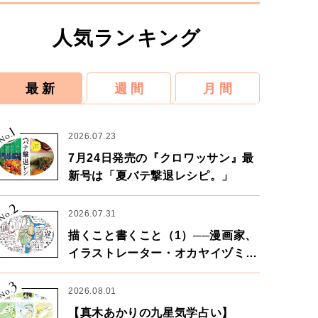
人気ランキング
最 新
週 間
月 間
1
No.
2026.07.23
7月24日発売の『クロワッサン』最
新号は「夏バテ撃退レシピ。」
2
No.
2026.07.31
描くこと書くこと（1）──漫画家、
イラストレーター・オカヤイヅミさ
ん×漫画家・鶴谷香央理さん
3
No.
2026.08.01
【真木あかりの九星気学占い】