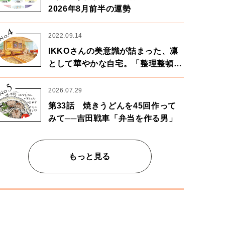
2026年8月前半の運勢
4
No.
2022.09.14
IKKOさんの美意識が詰まった、凛
として華やかな自宅。「整理整頓は
心のリズムが乱されないための作
5
業」。
No.
2026.07.29
第33話 焼きうどんを45回作って
みて──吉田戦車「弁当を作る男」
もっと見る