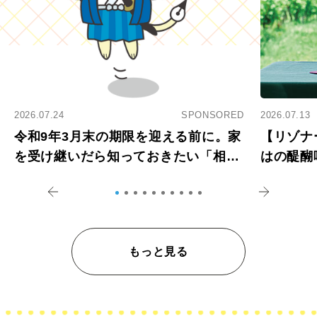
2026.07.24
SPONSORED
2026.07.13
令和9年3月末の期限を迎える前に。家
【リゾナ
を受け継いだら知っておきたい「相続
はの醍醐
登記の義務化」
アペロ
もっと見る