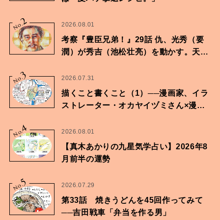
2
No.
2026.08.01
考察『豊臣兄弟！』29話 仇、光秀（要
潤）が秀吉（池松壮亮）を動かす。天下
に向けた兄弟の分岐点。
3
No.
2026.07.31
描くこと書くこと（1）──漫画家、イラ
ストレーター・オカヤイヅミさん×漫画
家・鶴谷香央理さん
4
No.
2026.08.01
【真木あかりの九星気学占い】2026年8
月前半の運勢
5
No.
2026.07.29
第33話 焼きうどんを45回作ってみて
──吉田戦車「弁当を作る男」