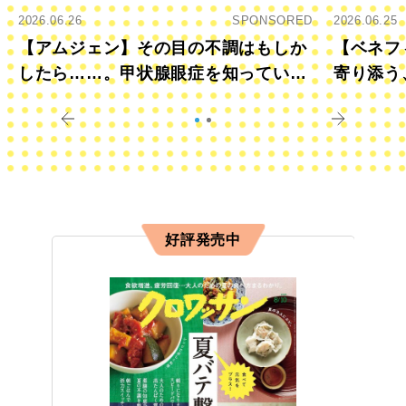
2026.06.26
SPONSORED
2026.06.25
【アムジェン】その目の不調はもしか
【ベネフ
したら……。甲状腺眼症を知っていま
寄り添う
すか？
きに
好評発売中