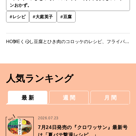
ンおかず。
#
レシピ
#
大庭英子
#
豆腐
HOME
くらし
豆腐とひき肉のコロッケのレシピ、フライパン
ひとつで10分ほどで完成！
人気ランキング
最 新
週 間
月 間
1
No.
2026.07.23
7月24日発売の『クロワッサン』最新号
は「夏バテ撃退レシピ。」