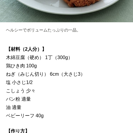
ヘルシーでボリュームたっぷりの一品。
【材料（2人分）】
木綿豆腐（硬め） 1丁（300g）
鶏ひき肉 100g
ねぎ（みじん切り） 6cm（大さじ3）
塩 小さじ1/2
こしょう 少々
パン粉 適量
油 適量
ベビーリーフ 40g
【作り方】