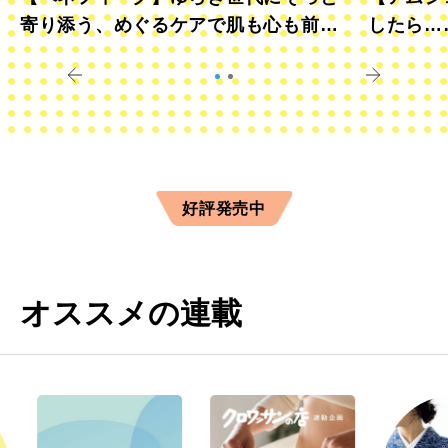
寄り添う、めぐるケアで肌も心も前向
したら…
きに
すか？
好評発売中
オススメの連載