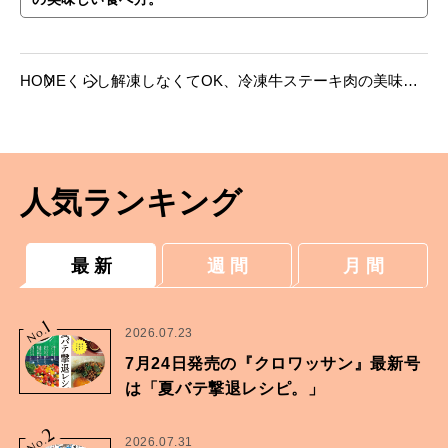
HOME
くらし
解凍しなくてOK、冷凍牛ステーキ肉の美味し
い焼き方。
人気ランキング
最 新
週 間
月 間
1
No.
2026.07.23
7月24日発売の『クロワッサン』最新号
は「夏バテ撃退レシピ。」
2
No.
2026.07.31