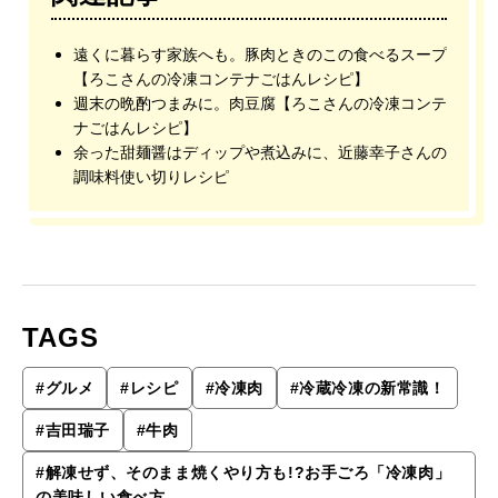
遠くに暮らす家族へも。豚肉ときのこの食べるスープ
【ろこさんの冷凍コンテナごはんレシピ】
週末の晩酌つまみに。肉豆腐【ろこさんの冷凍コンテ
ナごはんレシピ】
余った甜麺醤はディップや煮込みに、近藤幸子さんの
調味料使い切りレシピ
TAGS
#
グルメ
#
レシピ
#
冷凍肉
#
冷蔵冷凍の新常識！
#
吉田瑞子
#
牛肉
#
解凍せず、そのまま焼くやり方も!?お手ごろ「冷凍肉」
の美味しい食べ方。