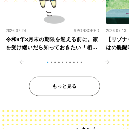
2026.07.24
SPONSORED
2026.07.13
令和9年3月末の期限を迎える前に。家
【リゾナ
を受け継いだら知っておきたい「相続
はの醍醐
登記の義務化」
アペロ
もっと見る