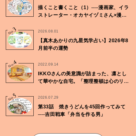
描くこと書くこと（1）──漫画家、イラ
ストレーター・オカヤイヅミさん×漫画
家・鶴谷香央理さん
3
No.
2026.08.01
【真木あかりの九星気学占い】2026年8
月前半の運勢
4
No.
2022.09.14
IKKOさんの美意識が詰まった、凛とし
て華やかな自宅。「整理整頓は心のリズ
ムが乱されないための作業」。
5
No.
2026.07.29
第33話 焼きうどんを45回作ってみて
──吉田戦車「弁当を作る男」