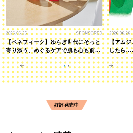
2026.06.25
SPONSORED
2026.06.26
【ベネフィーク】ゆらぎ世代にそっと
【アムジ
寄り添う、めぐるケアで肌も心も前向
したら…
きに
すか？
好評発売中