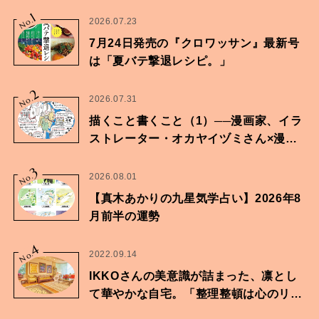
1
No.
2026.07.23
7月24日発売の『クロワッサン』最新号
は「夏バテ撃退レシピ。」
2
No.
2026.07.31
描くこと書くこと（1）──漫画家、イラ
ストレーター・オカヤイヅミさん×漫画
家・鶴谷香央理さん
3
No.
2026.08.01
【真木あかりの九星気学占い】2026年8
月前半の運勢
4
No.
2022.09.14
IKKOさんの美意識が詰まった、凛とし
て華やかな自宅。「整理整頓は心のリズ
ムが乱されないための作業」。