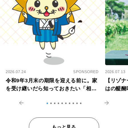
2026.07.24
SPONSORED
2026.07.13
令和9年3月末の期限を迎える前に。家
【リゾナ
を受け継いだら知っておきたい「相続
はの醍醐
登記の義務化」
アペロ
もっと見る