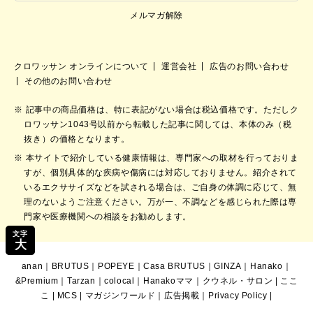
メルマガ解除
クロワッサン オンラインについて
運営会社
広告のお問い合わせ
その他のお問い合わせ
記事中の商品価格は、特に表記がない場合は税込価格です。ただしク
ロワッサン1043号以前から転載した記事に関しては、本体のみ（税
抜き）の価格となります。
本サイトで紹介している健康情報は、専門家への取材を行っておりま
すが、個別具体的な疾病や傷病には対応しておりません。紹介されて
いるエクササイズなどを試される場合は、ご自身の体調に応じて、無
理のないようご注意ください。万が一、不調などを感じられた際は専
門家や医療機関への相談をお勧めします。
文字
大
anan
｜
BRUTUS
｜
POPEYE
｜
Casa BRUTUS
｜
GINZA
｜
Hanako
｜
&Premium
｜
Tarzan
｜
colocal
｜
Hanakoママ
｜
クウネル・サロン
|
ここ
こ
|
MCS
|
マガジンワールド
｜
広告掲載
｜
Privacy Policy
|