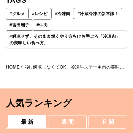
TAGS
#
グルメ
#
レシピ
#
冷凍肉
#
冷蔵冷凍の新常識！
#
吉田瑞子
#
牛肉
#
解凍せず、そのまま焼くやり方も!?お手ごろ「冷凍肉」
の美味しい食べ方。
HOME
くらし
解凍しなくてOK、冷凍牛ステーキ肉の美味し
い焼き方。
人気ランキング
最 新
週 間
月 間